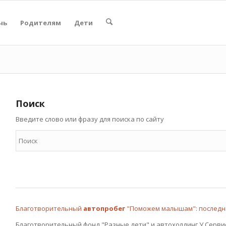
чь
Родителям
Дети
Поиск
Введите слово или фразу для поиска по сайту
Благотворительный
автопробег
"Поможем малышам": послед
Благотворительный фонд "Разные дети" и автохолдинг У Серви