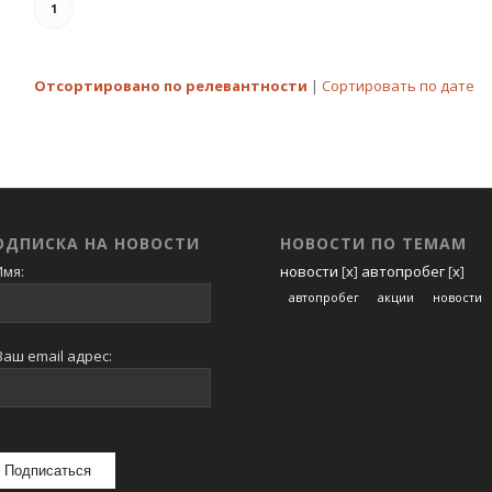
1
Отсортировано по релевантности
|
Сортировать по дате
ОДПИСКА НА НОВОСТИ
НОВОСТИ ПО ТЕМАМ
мя:
новости
[
x
]
автопробег
[
x
]
автопробег
акции
новости
аш email адрес: