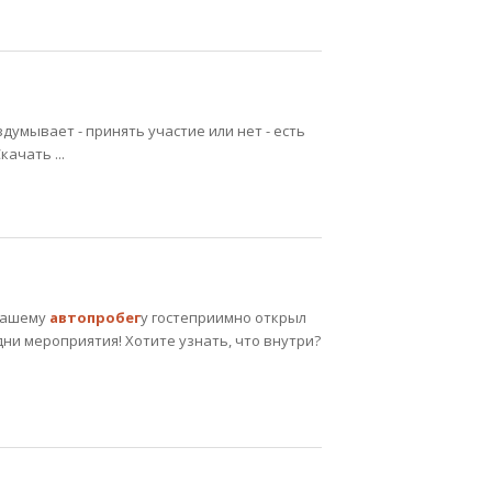
аздумывает - принять участие или нет - есть
ачать ...
 нашему
автопробег
у гостеприимно открыл
дни мероприятия! Хотите узнать, что внутри?