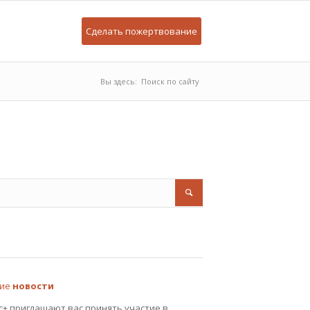
Сделать пожертвование
Вы здесь:
Поиск по сайту
ние
новости
с+ приглашают вас принять участие в