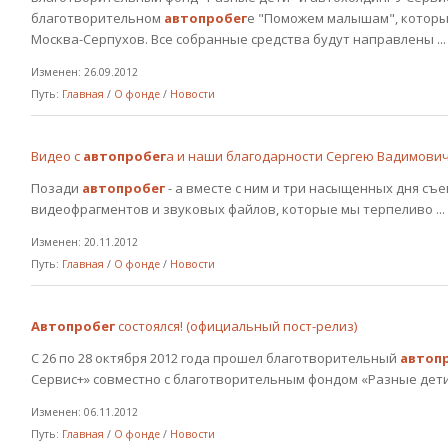
благотворительном
автопробег
е "Поможем малышам", который
Москва-Серпухов. Все собранные средства будут направлены ...
Изменен: 26.09.2012
Путь:
Главная
/
О фонде
/
Новости
Видео с
автопробег
а и наши благодарности Сергею Вадимович
Позади
автопробег
- а вместе с ним и три насыщенных дня съ
видеофрагментов и звуковых файлов, которые мы терпеливо ...
Изменен: 20.11.2012
Путь:
Главная
/
О фонде
/
Новости
Автопробег
состоялся! (официальный пост-релиз)
С 26 по 28 октября 2012 года прошел благотворительный
автоп
Сервис+» совместно с благотворительным фондом «Разные дети
Изменен: 06.11.2012
Путь:
Главная
/
О фонде
/
Новости