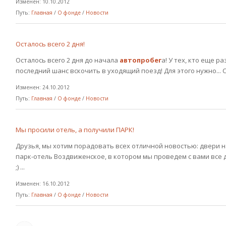
Изменен: 10.10.2012
Путь:
Главная
/
О фонде
/
Новости
Осталось всего 2 дня!
Осталось всего 2 дня до начала
автопробег
а! У тех, кто еще р
последний шанс вскочить в уходящий поезд! Для этого нужно... Ск
Изменен: 24.10.2012
Путь:
Главная
/
О фонде
/
Новости
Мы просили отель, а получили ПАРК!
Друзья, мы хотим порадовать всех отличной новостью: двери
парк-отель Воздвиженское, в котором мы проведем с вами все 
;) ...
Изменен: 16.10.2012
Путь:
Главная
/
О фонде
/
Новости