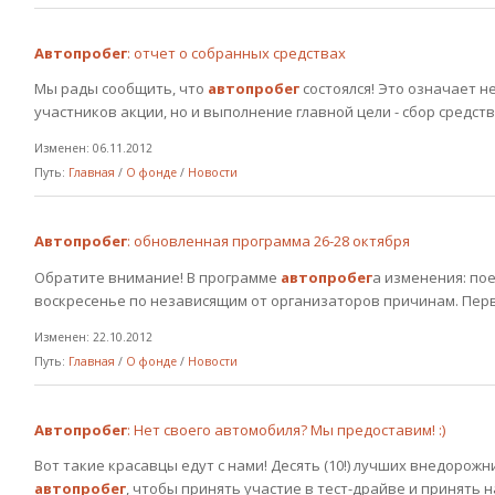
Автопробег
: отчет о собранных средствах
Мы рады сообщить, что
автопробег
состоялся! Это означает н
участников акции, но и выполнение главной цели - сбор средств .
Изменен: 06.11.2012
Путь:
Главная
/
О фонде
/
Новости
Автопробег
: обновленная программа 26-28 октября
Обратите внимание! В программе
автопробег
а изменения: по
воскресенье по независящим от организаторов причинам. Перв
Изменен: 22.10.2012
Путь:
Главная
/
О фонде
/
Новости
Автопробег
: Нет своего автомобиля? Мы предоставим! :)
Вот такие красавцы едут с нами! Десять (10!) лучших внедорожн
автопробег
, чтобы принять участие в тест-драйве и принять н