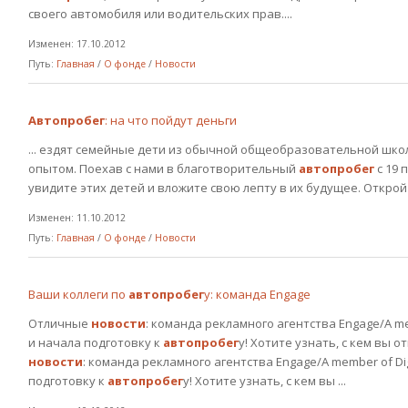
своего автомобиля или водительских прав....
Изменен: 17.10.2012
Путь:
Главная
/
О фонде
/
Новости
Автопробег
: на что пойдут деньги
... ездят семейные дети из обычной общеобразовательной шко
опытом. Поехав с нами в благотворительный
автопробег
с 19 
увидите этих детей и вложите свою лепту в их будущее. Открой
Изменен: 11.10.2012
Путь:
Главная
/
О фонде
/
Новости
Ваши коллеги по
автопробег
у: команда Engage
Отличные
новости
: команда рекламного агентства Engage/A me
и начала подготовку к
автопробег
у! Хотите узнать, с кем вы
новости
: команда рекламного агентства Engage/A member of Di
подготовку к
автопробег
у! Хотите узнать, с кем вы ...