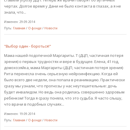
ставили угрозу ДЦП. Теперь же врачи говорят об аутичных
чертах. Долгое время у Дани не было контакта в глазах, а я не
знала, что...
Изменен: 29.09.2014
Путь:
Главная
/
О фонде
/
Новости
"Выбор один - бороться!"
Мама нашей подопечной Маргариты. Т (ДЦП, частичная потеря
зрения) о первых трудностях и вере в будущее. Елена, 41 год,
домохозяйка, мама Маргариты (ДЦП, частичная потеря зрения)
Рита перенесла очень серьезную нейроинфекцию. Когда ей
было всего две недели, она попала в реанимацию. Практически
сразу мы узнали, что прогнозы у нас неутешительные: дочь
будет инвалидом. Но ведь она родилась совершенно здоровым
ребенком! Тогда я сразу поняла, что это судьба. Я часто слышу,
что врачи в подобных случаях...
Изменен: 19.09.2014
Путь:
Главная
/
О фонде
/
Новости