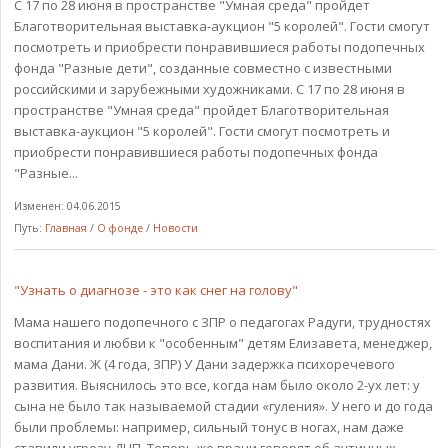
С 17 по 28 июня в пространстве "Умная среда" пройдет
Благотворительная выставка-аукцион "5 королей". Гости смогут
посмотреть и приобрести понравившиеся работы подопечных
фонда "Разные дети", созданные совместно с известными
российскими и зарубежными художниками. С 17 по 28 июня в
пространстве "Умная среда" пройдет Благотворительная
выставка-аукцион "5 королей". Гости смогут посмотреть и
приобрести понравившиеся работы подопечных фонда
"Разные...
Изменен: 04.06.2015
Путь:
Главная
/
О фонде
/
Новости
"Узнать о диагнозе - это как снег на голову"
Мама нашего подопечного с ЗПР о педагогах Радуги, трудностях
воспитания и любви к "особенным" детям Елизавета, менеджер,
мама Дани. Ж (4 года, ЗПР) У Дани задержка психоречевого
развития. Выяснилось это все, когда нам было около 2-ух лет: у
сына не было так называемой стадии «гуления». У него и до года
были проблемы: например, сильный тонус в ногах, нам даже