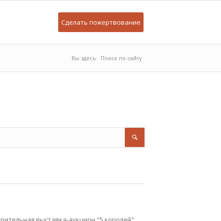
Сделать пожертвование
Вы здесь:
Поиск по сайту
орительная выставка-аукцион "5 королей".