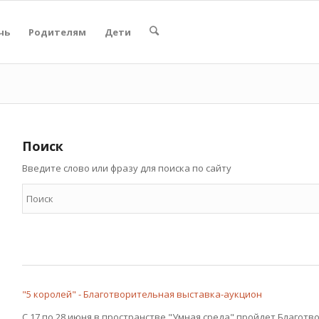
чь
Родителям
Дети
Поиск
Введите слово или фразу для поиска по сайту
"5 королей" - Благотворительная выставка-аукцион
С 17 по 28 июня в пространстве "Умная среда" пройдет Благотв