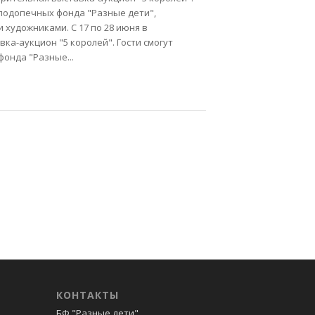
подопечных фонда "Разные дети",
художниками. С 17 по 28 июня в
ка-аукцион "5 королей". Гости смогут
онда "Разные...
КОНТАКТЫ
БФ "Разные дети"