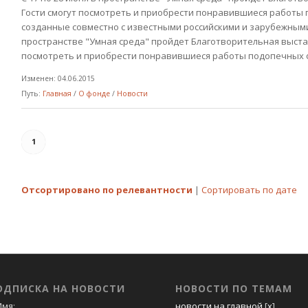
Гости смогут посмотреть и приобрести понравившиеся работы 
созданные совместно с известными российскими и зарубежными 
пространстве "Умная среда" пройдет Благотворительная выстав
посмотреть и приобрести понравившиеся работы подопечных ф
Изменен: 04.06.2015
Путь:
Главная
/
О фонде
/
Новости
1
Отсортировано по релевантности
|
Сортировать по дате
ОДПИСКА НА НОВОСТИ
НОВОСТИ ПО ТЕМАМ
мя:
новости на главной
[
x
]