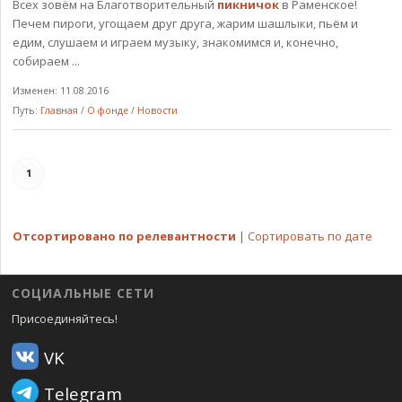
Всех зовём на Благотворительный
пикничок
в Раменское!
Печем пироги, угощаем друг друга, жарим шашлыки, пьём и
едим, слушаем и играем музыку, знакомимся и, конечно,
собираем ...
Изменен: 11.08.2016
Путь:
Главная
/
О фонде
/
Новости
1
Отсортировано по релевантности
|
Сортировать по дате
СОЦИАЛЬНЫЕ СЕТИ
Присоединяйтесь!
VK
Telegram