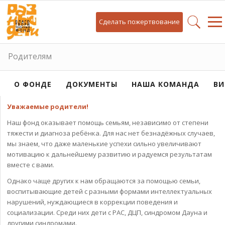
Сделать пожертвование
Родителям
О ФОНДЕ
ДОКУМЕНТЫ
НАША КОМАНДА
ВИ
Уважаемые родители!
Наш фонд оказывает помощь семьям, независимо от степени
тяжести и диагноза ребёнка. Для нас нет безнадёжных случаев,
мы знаем, что даже маленькие успехи сильно увеличивают
мотивацию к дальнейшему развитию и радуемся результатам
вместе с вами.
Однако чаще других к нам обращаются за помощью семьи,
воспитывающие детей с разными формами интеллектуальных
нарушений, нуждающиеся в коррекции поведения и
социализации. Среди них дети с РАС, ДЦП, синдромом Дауна и
другими синдромами.