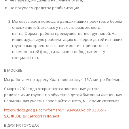
не переводим деньги на личные счета,
не покупаем средства реабилитации.
Мы оказываем помощь в рамках наших проектов, и берем
столько детей, сколько у нас есть возможность
взять. Формат работы преимущественно групповой. На
индивидуальную реабилитацию мы берем детей из наших
групповых проектов, в зависимости от финансовых
возможностей фонда и наличия свободных мест у
специалистов.
В МОСКВЕ
Мы работаем по адресу Краснодонская ул. 16 А, метро Люблино
С марта 2021 года открываются постоянные детско-
родительские группы по обучению детей бытовым жизненным
навыкам. Для участия заполняйте анкету, мы с вами свяжемся.
https://docs.google.com/forms/d/1F9u-wS80yqRrhUZ86bT-
SA5fK0DDjg7lCeIYkxPHn1M/edit
В ДРУГИХ ГОРОДАХ