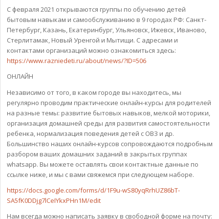
С февраля 2021 открываются группы по обучению детей
бытовым навыкам и самообслуживанию в 9 городах РФ: Санкт-
Петербург, Казань, Екатеринбург, Ульяновск, Ижевск, Иваново,
Стерлитамак, Новый Уренгой и Мытищи. С адресами и
контактами организаций можно ознакомиться здесь:
https://www.razniedeti.ru/about/news/?ID=506
ОНЛАЙН
Независимо от того, в каком городе вы находитесь, мы
регулярно проводим практические онлайн-курсы для родителей
на разные темы: развитие бытовых навыков, мелкой моторики,
организация домашней среды для развития самостоятельности
ребенка, нормализация поведения детей с ОВЗ и др.
Большинство наших онлайн-курсов сопровождаются подробным
разбором ваших домашних заданий в закрытых группах
whatsapp. Вы можете оставлять свои контактные данные по
ссылке ниже, и мы с вами свяжемся при следующем наборе.
https://docs.google.com/forms/d/1F9u-wS80yqRrhUZ86bT-
SA5fK0DDjg7lCeIYkxPHn1M/edit
Нам всегда можно написать заявку в свободной форме на почту: