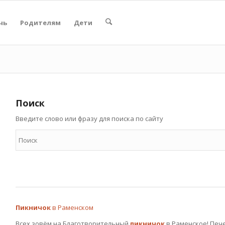
чь
Родителям
Дети
Поиск
Введите слово или фразу для поиска по сайту
Пикничок
в Раменском
Всех зовём на Благотворительный
пикничок
в Раменское! Пече