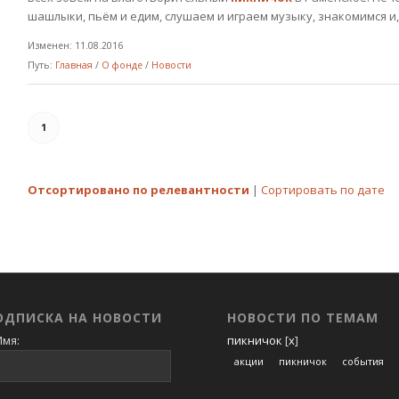
шашлыки, пьём и едим, слушаем и играем музыку, знакомимся и, 
Изменен: 11.08.2016
Путь:
Главная
/
О фонде
/
Новости
1
Отсортировано по релевантности
|
Сортировать по дате
ОДПИСКА НА НОВОСТИ
НОВОСТИ ПО ТЕМАМ
мя:
пикничок
[
x
]
акции
пикничок
события