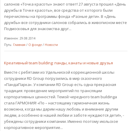
салонов «Точка красоты» знают ответ! 27 августа прошел «День
дружбы в Точке красоты», все средства от которого были
перечислены на программы фонда «Разные дети». В «День
дружбы» все сотрудники салонов собрались в живописном месте
Подмосковья для знакомства друг...
Изменен: 29.08.2014
Путь:
Главная
/
О фонде
/
Новости
Креативный team building: панды, канаты и новые друзья
Вместе с ребятами из Удельниской коррекционной школы
сотрудники RD Group погрузились в мир сказочного
«ПандаПарка». У компании RD Group есть одна прекрасная
традиция: проведение мероприятий по трансляции
корпоративных ценностей. Темой чередного team buildinga
стала ГАРМОНИЯ! «По – настоящему гармоничная жизнь
возможна, когда мы дарим нашу любовь и внимание другим
людям, а особенно в нашей любви и заботе нуждаются дети!», -
убеждены сотрудники компании. Именно поэтому июльское
корпоративное мероприятие...