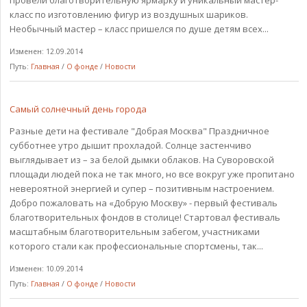
провели благотворительную ярмарку и уникальный мастер-
класс по изготовлению фигур из воздушных шариков.
Необычный мастер – класс пришелся по душе детям всех...
Изменен: 12.09.2014
Путь:
Главная
/
О фонде
/
Новости
Самый солнечный день города
Разные дети на фестивале "Добрая Москва" Праздничное
субботнее утро дышит прохладой. Солнце застенчиво
выглядывает из – за белой дымки облаков. На Суворовской
площади людей пока не так много, но все вокруг уже пропитано
невероятной энергией и супер – позитивным настроением.
Добро пожаловать на «Добрую Москву» - первый фестиваль
благотворительных фондов в столице! Стартовал фестиваль
масштабным благотворительным забегом, участниками
которого стали как профессиональные спортсмены, так...
Изменен: 10.09.2014
Путь:
Главная
/
О фонде
/
Новости