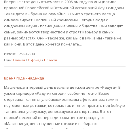
Впервые этот день отмечался в 2006-ом году по инициативе
правлений Европейской и Всемирной ассоциаций Даун-синдром.
Такая дата выбрана не случайно: 21 число третьего месяца
символизирует 3 копии 21-й хромосомы. Сегодня люди с
синдромом Дауна - полноценные члены общества. Они заводят
семьи, занимаются творчеством и строят карьеру в самых
разных областях. Они - такие же, как мы с вами, а мы - такие же,
как и они. В этот день хочется пожелать...
Изменен: 25.03.2014
Путь:
Главная
/
О фонде
/
Новости
Время года - надежда
Масленица и первый день весны в детском центре «Радуга». В
узком коридоре «Радуги» сегодня особенно тесно. Возле
спортзала толпятся улыбающиеся мамы с фотоаппаратами и
неугомонные детишки, которых так и тянет прыгать под бойкую
танцевальную музыку, доносящуюся из спортзала. В этот
первый весенний вечер в детском центре празднуют
«Масленицу», лепят пушистые снежки и выбирают