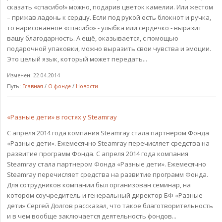
сказать «спасибо!» можно, подарив цветок камелии. Или жестом
– прижав ладонь к сердцу. Если под рукой есть блокнот и ручка,
то нарисованное «спасибо» - улыбка или сердечко - выразит
вашу благодарность. А ещё, оказывается, с помощью
подарочной упаковки, можно выразить свои чувства и эмоции.
Это целый язык, который может передать...
Изменен: 22.04.2014
Путь:
Главная
/
О фонде
/
Новости
«Разные дети» в гостях у Steamray
C апреля 2014 года компания Steamray стала партнером Фонда
«Разные дети». Ежемесячно Steamray перечисляет средства на
развитие программ Фонда. C апреля 2014 года компания
Steamray стала партнером Фонда «Разные дети». Ежемесячно
Steamray перечисляет средства на развитие программ Фонда.
Для сотрудников компании был организован семинар, на
котором соучредитель и генеральный директор БФ «Разные
дети» Сергей Долгов рассказал, что такое благотворительность
и в чем вообще заключается деятельность фондов...