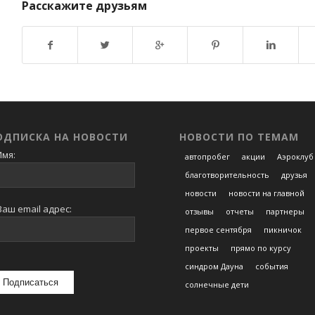
Расскажите друзьям
Возврат к списку
ОДПИСКА НА НОВОСТИ
НОВОСТИ ПО ТЕМАМ
мя:
автопробег
акции
Аэроклуб
благотворительность
друзья
новости
новости на главной
аш email адрес:
отзывы
отчеты
партнеры
первое сентября
пикничок
проекты
прямо по курсу
синдром Дауна
события
солнечные дети