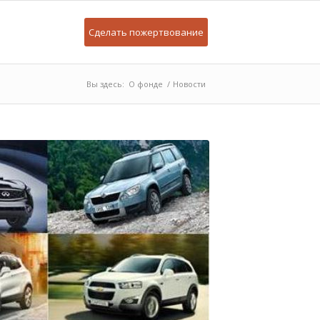
Сделать пожертвование
Вы здесь:
О фонде
/
Новости