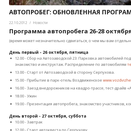
АВТОПРОБЕГ: ОБНОВЛЕННАЯ ПРОГРАМ
22.10.2012
/
Новости
Программа автопробега 26-28 октябр
(время может незначительно сдвигаться, о чем мы вам отдельн
День первый - 26 октября, пятница
12.00 - Сбор на Автозаводской 23: Парковка автомобилей по
знакомство и инструктаж. Распределение по автомобилям
т
13.00 - Старт от Автозаводской в сторону Серпухова.
15.00 - Прибытие в парк-отель Воздвиженское
www.vozdvizhe
16.00 - Заезд внедорожников на квадро-трассе, тест-драйв 
18.00 - Ужин
19.00 - Презентация автопробега, знакомство участников, 
День второй - 27 октября, суббота
10.00 - Завтрак
12.00 - Старт автоквеста по Серпухову