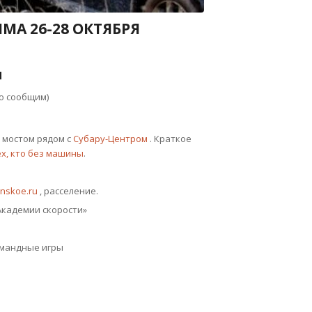
МА 26-28 ОКТЯБРЯ
я
о сообщим)
д мостом рядом с
Субару-Центром
. Краткое
ех, кто без машины
.
nskoe.ru
, расселение.
«Академии скорости»
командные игры