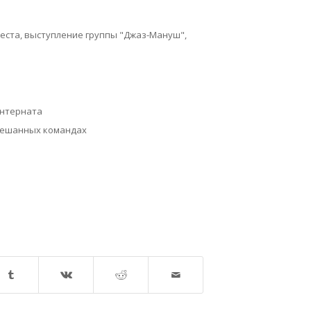
веста, выступление группы "Джаз-Мануш",
 интерната
 смешанных командах