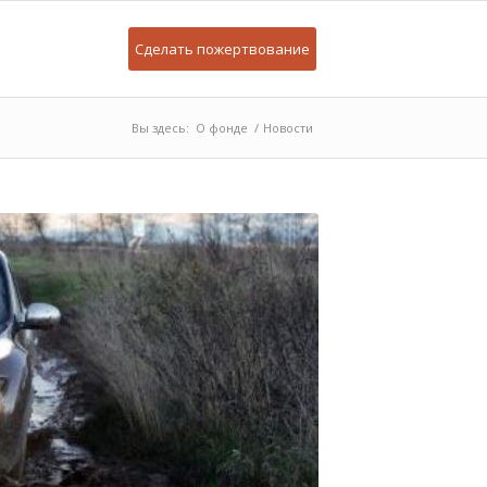
Сделать пожертвование
Вы здесь:
О фонде
/
Новости