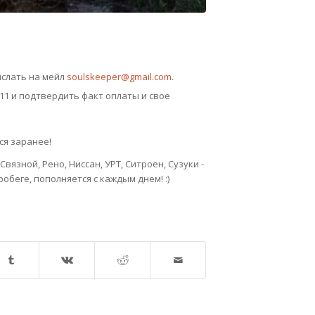
ислать на мейл
soulskeeper@gmail.com
.
11 и подтвердить факт оплаты и свое
ся заранее!
 Связной, Рено, Ниссан, УРТ, Ситроен, Сузуки -
беге, пополняется с каждым днем! :)