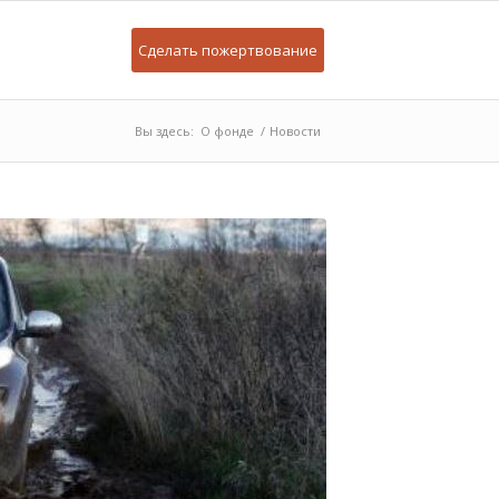
Сделать пожертвование
Вы здесь:
О фонде
/
Новости