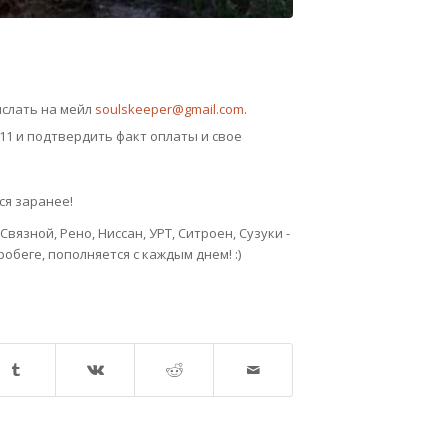
ислать на мейл
soulskeeper@gmail.com
.
11 и подтвердить факт оплаты и свое
ся заранее!
 Связной, Рено, Ниссан, УРТ, Ситроен, Сузуки -
беге, пополняется с каждым днем! :)