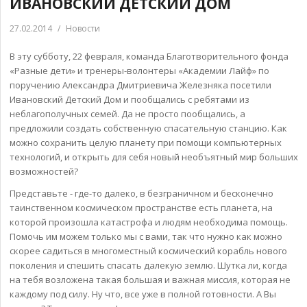
ИВАНОВСКИЙ ДЕТСКИЙ ДОМ
27.02.2014
/
Новости
В эту субботу, 22 февраля, команда Благотворительного фонда
«Разные дети» и тренеры-волонтеры «Академии Лайф» по
поручению Александра Дмитриевича Железняка посетили
Ивановский Детский Дом и пообщались с ребятами из
неблагополучных семей. Да не просто пообщались, а
предложили создать собственную спасательную станцию. Как
можно сохранить целую планету при помощи компьютерных
технологий, и открыть для себя новый необъятный мир больших
возможностей?
Представьте - где-то далеко, в безграничном и бесконечно
таинственном космическом пространстве есть планета, на
которой произошла катастрофа и людям необходима помощь.
Помочь им можем только мы с вами, так что нужно как можно
скорее садиться в многоместный космический корабль нового
поколения и спешить спасать далекую землю. Шутка ли, когда
на тебя возложена такая большая и важная миссия, которая не
каждому под силу. Ну что, все уже в полной готовности. А Вы