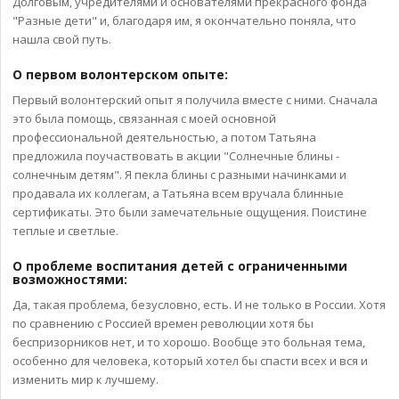
Долговым, учредителями и основателями прекрасного фонда
"Разные дети" и, благодаря им, я окончательно поняла, что
нашла свой путь.
О первом волонтерском опыте:
Первый волонтерский опыт я получила вместе с ними. Сначала
это была помощь, связанная с моей основной
профессиональной деятельностью, а потом Татьяна
предложила поучаствовать в акции "Солнечные блины -
солнечным детям". Я пекла блины с разными начинками и
продавала их коллегам, а Татьяна всем вручала блинные
сертификаты. Это были замечательные ощущения. Поистине
теплые и светлые.
О проблеме воспитания детей с ограниченными
возможностями:
Да, такая проблема, безусловно, есть. И не только в России. Хотя
по сравнению с Россией времен революции хотя бы
беспризорников нет, и то хорошо. Вообще это больная тема,
особенно для человека, который хотел бы спасти всех и вся и
изменить мир к лучшему.