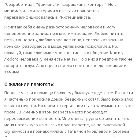
"безработица", "фриланс" и "шарашкины конторы". Но с
минимальными потерями я все-таки полностью
переквалифицировалась в PR-специалиста.
Я считаю себя очень разносторонним человеком и могу
одновременно заниматься многими вещами. Люблю читать,
петь, танцевать, люблю хорошее кино, неплохо катаюсь на
коньках, разбираюсь в моде, увлекаюсь психологией. Но,
пожалуй, самое любимое мое занятие - это общение. Как и у
любого человека, у меня есть мечты. Но о них я предпочитаю не
говорить вслух. А вот цели ставлю себе вполне достижимые и
земные.
О желании помогать:
Первые мысли о помощи ближнему были уже в детстве. В юности
я частенько приносила домой бездомных котят, было всех жалко
и как-то грустно. Но о чем-то серьезном стала задумываться уже
после 30. Именно в этом возрасте часто происходит
переосмысление ценностей. Мне очень трудно объяснить, что
меня натолкнуло на мысль о волонтерстве, но по счастливой
случайности я познакомилась с Татьяной Яковлевой и Сергеем