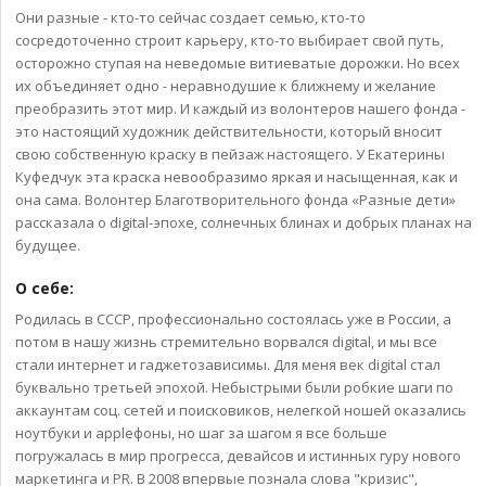
Они разные - кто-то сейчас создает семью, кто-то
сосредоточенно строит карьеру, кто-то выбирает свой путь,
осторожно ступая на неведомые витиеватые дорожки. Но всех
их объединяет одно - неравнодушие к ближнему и желание
преобразить этот мир. И каждый из волонтеров нашего фонда -
это настоящий художник действительности, который вносит
свою собственную краску в пейзаж настоящего. У Екатерины
Куфедчук эта краска невообразимо яркая и насыщенная, как и
она сама. Волонтер Благотворительного фонда «Разные дети»
рассказала о digital-эпохе, солнечных блинах и добрых планах на
будущее.
О себе:
Родилась в СССР, профессионально состоялась уже в России, а
потом в нашу жизнь стремительно ворвался digital, и мы все
стали интернет и гаджетозависимы. Для меня век digital стал
буквально третьей эпохой. Небыстрыми были робкие шаги по
аккаунтам соц. сетей и поисковиков, нелегкой ношей оказались
ноутбуки и appleфоны, но шаг за шагом я все больше
погружалась в мир прогресса, девайсов и истинных гуру нового
маркетинга и PR. В 2008 впервые познала слова "кризис",