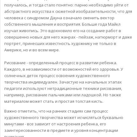
получалось, и тогда стало понятно: парню необходимо уйти от
абстрактного искусства к сюжетной изобразительности, что для
человека с синдромом Дауна означало сменить вектор
собственного мышления и восприятия. Больше года Майкл
изучал живопись. Это вдохновило его на создание работ в
совершенно новых для него жанрах - пейзаж, натюрморт и даже
портрет, принесших известность художнику не только в
Америке, но и во всем мире.
Рисование - определенный процесс в развитии ребенка.
Каждого, в независимости от возможностей его здоровья. У
солнечных деток процесс освоения художественного
творчества индивидуален. Зачастую на начальных этапах
педагоги используют нетрадиционные техники рисования,
например, рисование пальчиками или ладошкой. Но также
материалом может стать и простая толстая кисть.
Важно отметить, что на ранних стадиях сам процесс
художественного творчества может исчисляться буквально
минутами - все зависит от настроения ребенка, его
заинтересованности в предмете и уровня концентрации
внимания.