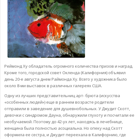
Реймонд Ху обладатель огромного количества призов и наград.
Кроме того, городской совет Окленда (Калифорния) объявил
день 20-е августа днем Раймонда Ху. Всего у художника было
около 8-ми выставок в различных галереях США.
Одну из лучших представительниц арт- брюта (искусства
«особенных людей») еще в раннем возрасте родители
отправили в заведение для душевнобольных. У Джудит Скотт,
девочки с синдромом Дауна, обнаружили глухоту и посчитали ее
необучаемой. Поэтому до 42-ух лет, находясь в лечебнице,
женщина была полностью асоциальна. Но опеку над Скотт
оформила ее сестра, и Джудит переехала в Калифорнию, где