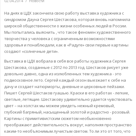
02.04.2014
/
Новости
На днях в ЦДХ закончила свою работу выставка художника с
синдромом Дауна Сергея Шестакова, которая вновь напомнила
широкой общественности о жизни особенных людей в России.
Мы попытались выяснить , что такое феномен художественного
творчества у человека с ограниченным возможностями
здоровья и понаблюдали, как в «Радуге» свои первые картины
создают «солнечные дети».
Выставка в ЦДХ вобрала в себя все работы художника Сергея
Шестакова, созданные с 2012 по 2013 год. Шестаков рисует уже
довольно давно, одна из излюбленных тем художника - это
подмосковное лето. Сергей каждый сезон выезжает к себе на
дачу и создает натюрморты, дневные и церковные пейзажи.
Пишет Сергей Шестаков гуашью. Краски в его работах - легкие,
светлые, летящие. Шестакову удивительно удается чувствовать
цвет – на холстах мы можем увидеть нежный кремовый,
глубокий багряный, насыщенный золотой и радостно - розовый.
Картины с примитивистским сюжетом необыкновенно
преображают действительность вокруг, наполняя пространство
каким-то необъяснимым лучистым светом. То ли это от того, что