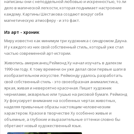
написаны они с неподдельной любовью и искренностью, то ли
дело в магической легкости, которая поднимает настроение
каждому. Картины Шестакова создают вокруг себя
магнетическую атмосферу - и это факт.
Из арт - хроник
Миру известно как минимум три художника с синдромом Дауна.
И у каждого из них свой собственный стиль, который уже стал
частью современной арт-истории.
Живопись американец Реймонд Ху начал изучать в далеком
1990-ом году. К тому времени он уже делал свои первые шаги в
изобразительном искусстве. Реймонду удалось разработать
свой собственный стиль - это своеобразная анималистика,
яркая, живая и невероятно красочная. Пишет художник
чернилами, акварелью или тушью на рисовой бумаге. Реймонд
Ху фокусирует внимание на особенных чертах животных,
наделяя привычные образы настоящим человеческим
характером. Краски в творчестве Ху особенно живые и
объемные, а глубокие и выразительные оттенки словно бы
обретают новый художественный язык.