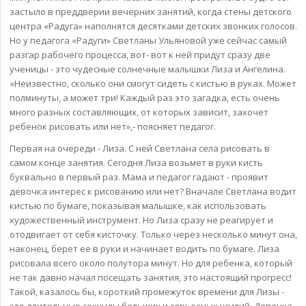
застыло в преддверии вечерних занятий, когда стены детского
центра «Радуга» наполнятся десятками детских звонких голосов.
Но у педагога «Радуги» Светланы Ульяновой уже сейчас самый
разгар рабочего процесса, вот- вот к ней придут сразу две
ученицы - это чудесные солнечные малышки Лиза и Ангелина.
«Неизвестно, сколько они смогут сидеть с кистью в руках. Может
полминуты, а может три! Каждый раз это загадка, есть очень
много разных составляющих, от которых зависит, захочет
ребенок рисовать или нет»,- поясняет педагог.
Первая на очереди - Лиза. С ней Светлана села рисовать в
самом конце занятия. Сегодня Лиза возьмет в руки кисть
буквально в первый раз. Мама и педагог гадают - проявит
девочка интерес к рисованию или нет? Вначале Светлана водит
кистью по бумаге, показывая малышке, как использовать
художественный инструмент. Но Лиза сразу не реагирует и
отодвигает от себя кисточку. Только через несколько минут она,
наконец, берет ее в руки и начинает водить по бумаге. Лиза
рисовала всего около полутора минут. Но для ребенка, который
не так давно начал посещать занятия, это настоящий прогресс!
Такой, казалось бы, короткий промежуток времени для Лизы -
это длительные секунды больших и серьезных усилий. Девочка