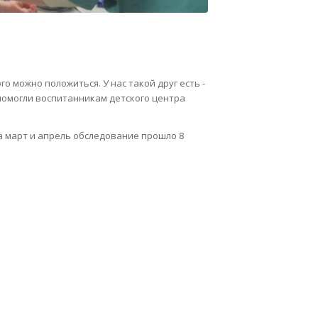
о можно положиться. У нас такой друг есть -
помогли воспитанникам детского центра
а март и апрель обследование прошло 8