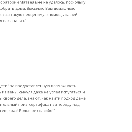
аборатории Матвея мне не удалось, поскольку
ли собрать дома. Высылаю Вам домашнюю
ро» за такую неоценимую помощь нашей
я нас анализ."
 дети" за предоставленную возможность
из вены, сынуля даже не успел испугаться и
ы своего дела, знают, как найти подход даже
тельный приз, сертификат за победу над
 еще раз! Большое спасибо!"