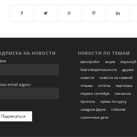
Возврат к списку
ОДПИСКА НА НОВОСТИ
НОВОСТИ ПО ТЕМАМ
мя:
автопробег
акции
Аэроклуб
благотворительность
друзья
новости
новости на главной
аш email адрес:
отзывы
отчеты
партнеры
первое сентября
пикничок
проекты
прямо по курсу
синдром Дауна
события
солнечные дети