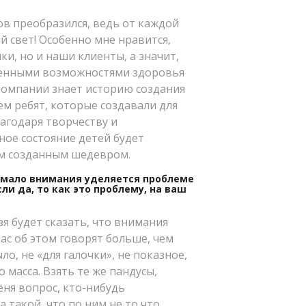
ов преобразился, ведь от каждой
 свет! Особенно мне нравится,
и, но и наши клиенты, а значит,
иченными возможностями здоровья
компании знает историю создания
ем ребят, которые создавали для
лагодаря творчеству и
ое состояние детей будет
ым созданным шедевром.
е мало внимания уделяется проблеме
и да, то как это проблему, на ваш
зя будет сказать, что внимания
йчас об этом говорят больше, чем
ло, не «для галочки», не показное,
 масса. Взять те же пандусы,
меня вопрос, кто-нибудь
 такой, что по ним не то что