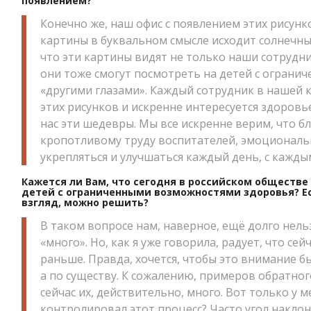
появлением?
Конечно же, наш офис с появлением этих рисунк
картины в буквальном смысле исходит солнечный
что эти картины видят не только наши сотрудник
они тоже смогут посмотреть на детей с огран
«другими глазами». Каждый сотрудник в нашей 
этих рисунков и искренне интересуется здоровь
нас эти шедевры. Мы все искренне верим, что б
кропотливому труду воспитателей, эмоциональн
укрепляться и улучшаться каждый день, с кажд
Кажется ли Вам, что сегодня в российском обществ
детей с ограниченными возможностями здоровья? Есл
взгляд, можно решить?
В таком вопросе нам, наверное, ещё долго нель
«много». Но, как я уже говорила, радует, что се
раньше. Правда, хочется, чтобы это внимание бы
а по существу. К сожалению, примеров обратного
сейчас их, действительно, много. Вот только у 
контролировал этот процесс? Часто угол наклона