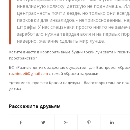
инвалидную коляску, детскую не поднимешь. Ил
центрах - есть почти везде, но только они всегд
парковки для инвалидов - неприкосновенны, н
штрафы. У нас спецзнаки просто никто не замеча
заработало нужна твёрдая воля и на первых пора
наверно, желание сделать мир лучше.
Хотите внести в корпоративные будни яркий луч света и пози
пространство?
БФ «Разные дети» с радостью осуществит для Вас проект «Крас
razniedeti@gmail.com
с темой «Краски надежды»!
*(стоимость проекта Краски надежды – благотворительное по
дети»)
Расскажите друзьям
Возврат к списку