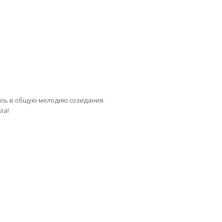
лись в общую мелодию созидания.
ла!