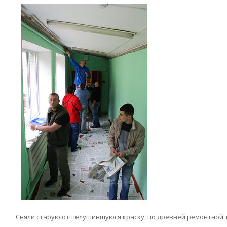
Сняли старую отшелушившуюся краску, по древней ремонтной тр