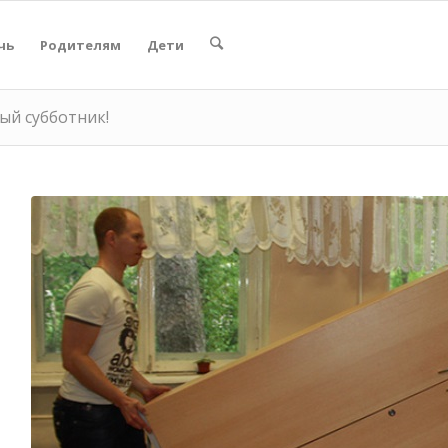
чь
Родителям
Дети
ый субботник!