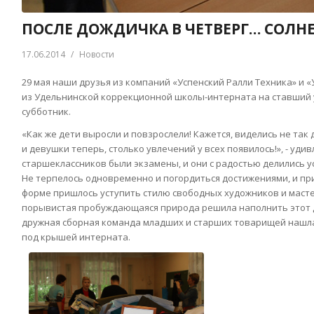
ПОСЛЕ ДОЖДИЧКА В ЧЕТВЕРГ… СОЛН
17.06.2014
/
Новости
29 мая наши друзья из компаний «Успенский Ралли Техника» и «У
из Удельнинской коррекционной школы-интерната на ставший
субботник.
«Как же дети выросли и повзрослели! Кажется, виделись не так
и девушки теперь, столько увлечений у всех появилось!», - удивл
старшеклассников были экзамены, и они с радостью делились 
Не терпелось одновременно и погордиться достижениями, и пр
форме пришлось уступить стилю свободных художников и масте
порывистая пробуждающаяся природа решила наполнить этот 
дружная сборная команда младших и старших товарищей нашла
под крышей интерната.