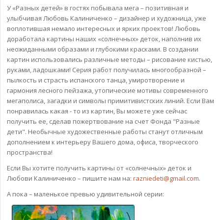
У «Разных детей» в гостях побывала мега – позитивная и
улыбчивая Любовь Калиниченко – дизайнер и художница, уже
воплотившая немало интересных и ярких проектов! Любовь
доработала картины наших «солнечных» деток, наполнив их
неожиданными образами и глубокими красками. В создании
картин использовались различные методы – рисование кистью,
руками, ладошками! Серия работ получилась многообразной –
пылкость и страсть испанского танца, умиротворение и
гармония лесного пейзажа, утопические мотивы современного
мегаполиса, загадки и символы примитивистских линий. Если Вам
понравилась какая - то из картин, Вы можете уже сейчас
получить ее, сделав пожертвование на счет Фонда "Разные
дети". Необычные художественные работы станут отличным
дополнением к интерьеру Вашего дома, офиса, творческого
пространства!
Если Вы хотите получить картины от «солнечных» деток и
Любови Калиниченко – пишите нам на:
razniedeti@gmail.com
.
А пока – маленькое превью удивительной серии: