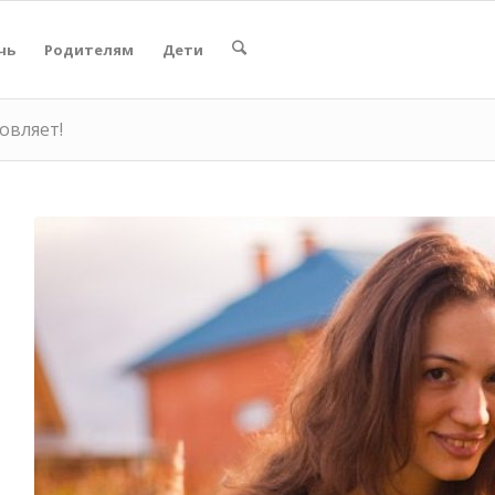
чь
Родителям
Дети
овляет!