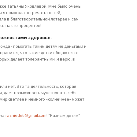
жке Татьяны Яковлевой. Мне было очень
 я помогала встречать гостей,
ала в благотворительной лотерее и сам
сь на сто процентов!
можностями здоровья:
онда - помогать таким детям не деньгами и
нравится, что такие детки общаются со
орых делает толерантными. Я верю, в
или нет. Это та деятельность, которая
, дает возможность чувствовать себя
 мир светлее и немного «солнечнее» может
 на
razniedeti@gmail.com
! "Разным детям"