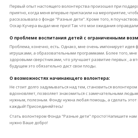
Первый опыт настоящего волонтерства произошел при поддер
приятно, когда меня впервые пригласили на мероприятие, чтобы
рассказывала о фонде "Разные дети". Кроме того, я поучаствов
Оскар Кучера выдал мне приз! Так что мои ожидания оправдали
О проблеме воспитания детей с ограниченными воз
Проблема, конечно, есть. Однако, мне очень импонирует идея ф
игрушками, а образовательными программами. Более того, мне 
здоровыми сверстниками, что улучшает развитие первых , а вт
будущем это обязательно даст свои плоды.
О возможностях начинающего волонтера:
Не стоит долго задумываться над тем, становиться волонтером 
вдохновляет, позволяет знакомиться с замечательными людьми
нужным, полезным. Фонду нужна любая помощь, а сделать этот
каждый! Присоединяйтесь!
Стать волонтером Фонда "Разные дети" просто! Напишите нам
нужно Ваше добро!