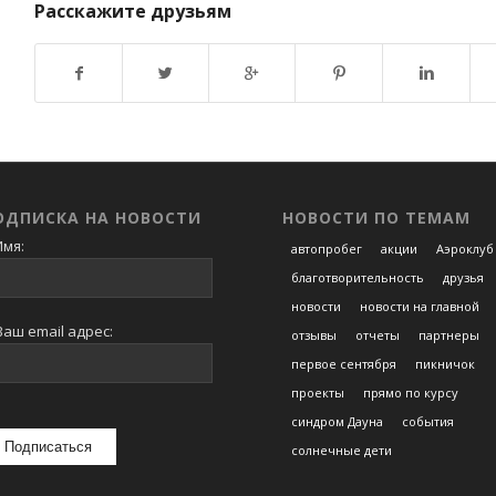
Расскажите друзьям
Возврат к списку
ОДПИСКА НА НОВОСТИ
НОВОСТИ ПО ТЕМАМ
мя:
автопробег
акции
Аэроклуб
благотворительность
друзья
новости
новости на главной
аш email адрес:
отзывы
отчеты
партнеры
первое сентября
пикничок
проекты
прямо по курсу
синдром Дауна
события
солнечные дети