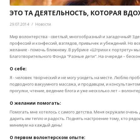
ЭТО ТА ДЕЯТЕЛЬНОСТЬ, КОТОРАЯ ВДО
29.07.2014
/
Новости
Мир волонтерства - светлый, многообразный и загадочный! Зд
профессий и конфессий, взглядов, привычек и убеждений. Но в
желание - помочь ближнему. В рубрике «Штрихи к портрету» м
Благотворительного Фонда "Разные дети". На очереди – беско
О себе:
Я - человек творческий и не могу усидеть на месте. Люблю про
подводного вакуумного массажа, и продавцом, и консультантом в
прогулки, чтение, ведение блога и уже несколько лет – волонте
О желании помогать:
Помогать мне хотелось с самого детства. Меня окружали очень
дарить им тепло и радость. Поднять настроение тому, кто рядо
минимум на каждый день!
О первом волонтерском опыте: