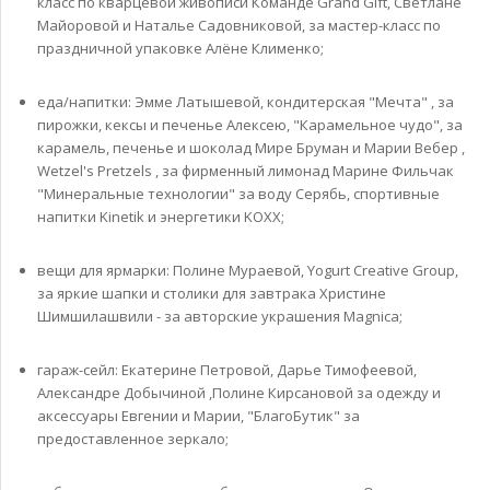
класс по кварцевой живописи Команде Grand Gift, Светлане
Майоровой и Наталье Садовниковой, за мастер-класс по
праздничной упаковке Алёне Клименко;
еда/напитки: Эмме Латышевой, кондитерская "Мечта" , за
пирожки, кексы и печенье Алексею, "Карамельное чудо", за
карамель, печенье и шоколад Мире Бруман и Марии Вебер ,
Wetzel's Pretzels , за фирменный лимонад Марине Фильчак
"Минеральные технологии" за воду Серябь, спортивные
напитки Kinetik и энергетики KOXX;
вещи для ярмарки: Полине Мураевой, Yogurt Creative Group,
за яркие шапки и столики для завтрака Христине
Шимшилашвили - за авторские украшения Magnica;
гараж-сейл: Екатерине Петровой, Дарье Тимофеевой,
Александре Добычиной ,Полине Кирсановой за одежду и
аксессуары Евгении и Марии, "БлагоБутик" за
предоставленное зеркало;