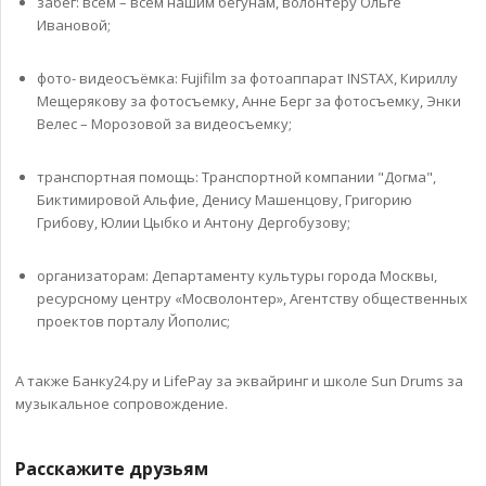
забег: всем – всем нашим бегунам, волонтеру Ольге
Ивановой;
фото- видеосъёмка: Fujifilm за фотоаппарат INSTAX, Кириллу
Мещерякову за фотосъемку, Анне Берг за фотосъемку, Энки
Велес – Морозовой за видеосъемку;
транспортная помощь: Транспортной компании "Догма",
Биктимировой Альфие, Денису Машенцову, Григорию
Грибову, Юлии Цыбко и Антону Дергобузову;
организаторам: Департаменту культуры города Москвы,
ресурсному центру «Мосволонтер», Агентству общественных
проектов порталу Йополис;
А также Банку24.ру и LifePay за эквайринг и школе Sun Drums за
музыкальное сопровождение.
Расскажите друзьям