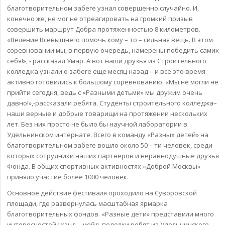
благотворительном забеге узнал совершенно случайно. И,
конечно же, не мог не отреагировать на громкий призыв
совершить маршрут Добра протяженностью 8 километров.
«Веление Всевышнего помочь кому – то – сильная вещь. В этом
соревновании мы, в первую очередь, намерены победить самих
себя!», - рассказал Умар. А вот наши друзья из Строительного
колледжа узнали о забеге еще месяц назад – и все это время
активно готовились к большому соревнованию. «Мы не могли не
прийти сегодня, ведь с «Разными детьми» мы дружим очень
давно!»,-рассказали ребята. Студенты строительного колледжа–
наши верные и добрые товарищи на протяжении нескольких
лет. Без них просто не было бы научной лаборатории в
Удельнинском интернате. Всего в команду «Разных детей» на
благотворительном забеге вошло около 50 – ти человек, среди
которых сотрудники наших партнеров и неравнодушные друзья
Фонда. В общих спортивных активностях «Доброй Москвы»
приняло участие более 1000 человек.
Основное действие фестиваля проходило на Суворовской
площади, где развернулась масштабная ярмарка
благотворительных фондов. «Разные дети» представили много
интересностей : хэнд – мейд, поделки ребят из Удельнинского