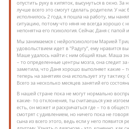
опустить руку в кипяток, высунуться в окно. За
лучше всего это смогут сделать родители. У нас 
исполнилось 2 года, я пошла на работу, мы наня
ситуацию, потому что няня не всегда хорошо с 
непонятна его психология. Сейчас Даня с папой и
Мы занимаемся с нейропсихологом Марией Три
удовольствием идет в "Радугу", ему нравится в
Маше удалось найти с ним общий язык. Маша зна
– то определенные центры мозга, она следит за
заметила, что Даня хорошо выполняет какие – т
теперь на занятиях она использует эту тактику.
Всего за несколько месяцев занятий его состоян
В нашей стране пока не могут нормально воспри
какие- то отклонения, ты считаешься уже изгое
есть, он может и раскричаться где – то в обще
смотрят с удивлением, но ничего пока не говор
сына из всего этого, ведь если у него появится р
другому. Узнать о диагнозе - это, конечно, как с