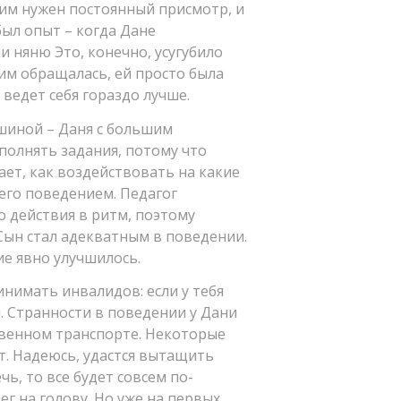
 ним нужен постоянный присмотр, и
был опыт – когда Дане
ли няню Это, конечно, усугубило
ним обращалась, ей просто была
 ведет себя гораздо лучше.
шиной – Даня с большим
ыполнять задания, потому что
ет, как воздействовать на какие
 его поведением. Педагог
о действия в ритм, поэтому
 Сын стал адекватным в поведении.
ие явно улучшилось.
нимать инвалидов: если у тебя
м. Странности в поведении у Дани
ственном транспорте. Некоторые
ят. Надеюсь, удастся вытащить
ечь, то все будет совсем по-
нег на голову. Но уже на первых