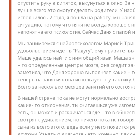
опустить руку в кипяток, высунуться в окно. За
лучше всего это смогут сделать родители. У нас 
исполнилось 2 года, я пошла на работу, мы наня
ситуацию, потому что няня не всегда хорошо с 
непонятна его психология. Сейчас Даня с папой и
Мы занимаемся с нейропсихологом Марией Три
удовольствием идет в "Радугу", ему нравится в
Маше удалось найти с ним общий язык. Маша зна
– то определенные центры мозга, она следит за
заметила, что Даня хорошо выполняет какие – т
теперь на занятиях она использует эту тактику.
Всего за несколько месяцев занятий его состоян
В нашей стране пока не могут нормально воспри
какие- то отклонения, ты считаешься уже изгое
есть, он может и раскричаться где – то в обще
смотрят с удивлением, но ничего пока не говор
сына из всего этого, ведь если у него появится р
другому. Узнать о диагнозе - это, конечно, как с