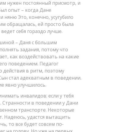
 ним нужен постоянный присмотр, и
был опыт – когда Дане
ли няню Это, конечно, усугубило
ним обращалась, ей просто была
 ведет себя гораздо лучше.
шиной – Даня с большим
ыполнять задания, потому что
ет, как воздействовать на какие
 его поведением. Педагог
о действия в ритм, поэтому
 Сын стал адекватным в поведении.
ие явно улучшилось.
нимать инвалидов: если у тебя
м. Странности в поведении у Дани
ственном транспорте. Некоторые
ят. Надеюсь, удастся вытащить
ечь, то все будет совсем по-
нег на голову. Но уже на первых