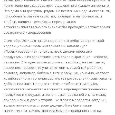
приготовления еды, увы, можно далеко не в каждом интернате.
Это дома они доступны, рядом. Но всем в них надо «наиграться»,
попробовать разные свойства, проверить на прочность, и
«набить шишек» тоже. Когда период такого
естествоиспытательского знакомства проходит, настаёт время
осознанного использования.
С сентября 2014 для наших подопечных ребят Удельнинской
коррекционной школы-интерната мы начали курс
«Продуктоведение» - знакомство с самыми простыми
продуктами и их свойствами. Есть такое выражение – «просто,
как яйцо». Это одно из самых привычных блюд на завтрак, и,
наверное, первое, что учится готовить семейный ребёнок,
помогая, например, бабушке. Если у бабушки, конечно, хватает
хозяйственного терпения растянуть приготовления завтрака на
добрые пол часа. Процесс-то этот, с любопытным внуком
наполняется множеством вопросов, «проверок на прочность»
продуктов и «посуды», и, конечно же передачей опыта между
поколениями, в духе историй – «А я вот в молодости, когда мы
только поженились с твоим дедушкой, не была таким
специалистом, тайком звонила маме и спрашивала, что на