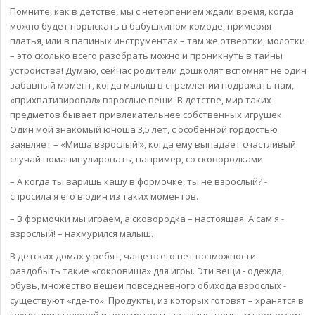
Помните, как в детстве, мы с нетерпением ждали время, когда
можно будет порыскать в бабушкином комоде, примеряя
платья, или в папиных инструментах – там же отвертки, молотки
– это сколько всего разобрать можно и проникнуть в тайны
устройства! Думаю, сейчас родители дошколят вспомнят не один
забавный момент, когда малыш в стремлении подражать нам,
«прихватизировал» взрослые вещи. В детстве, мир таких
предметов бывает привлекательнее собственных игрушек.
Один мой знакомый юноша 3,5 лет, с особенной гордостью
заявляет – «Миша взрослый!», когда ему выпадает счастливый
случай поманипулировать, например, со сковородками.
– А когда ты варишь кашу в формочке, ты не взрослый? -
спросила я его в один из таких моментов.
– В формочки мы играем, а сковородка – настоящая. А сам я -
взрослый! – нахмурился малыш.
В детских домах у ребят, чаще всего нет возможности
раздобыть такие «сокровища» для игры. Эти вещи - одежда,
обувь, множество вещей повседневного обихода взрослых -
существуют «где-то». Продукты, из которых готовят – хранятся в
кухне при столовой и подсмотреть за таинственным процессом