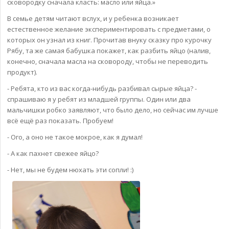
сковородку сначала класть: масло или яйца.»
В семье детям читают вслух, и у ребенка возникает
естественное желание экспериментировать с предметами, о
которых он узнал из книг. Прочитав внуку сказку про курочку
Рябу, та же самая бабушка покажет, как разбить яйцо (налив,
конечно, сначала масла на сковороду, чтобы не переводить
продукт).
- Ребята, кто из вас когда-нибудь разбивал сырые яйца? -
спрашиваю я у ребят из младшей группы. Один или два
мальчишки робко заявляют, что было дело, но сейчас им лучше
всё ещё раз показать. Пробуем!
- Ого, а оно не такое мокрое, как я думал!
- А как пахнет свежее яйцо?
- Нет, мы не будем нюхать эти сопли! :)