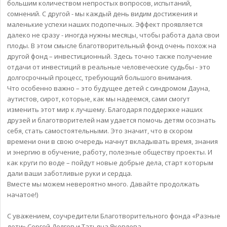
большим количеством непростых вопросов, испытаний,
сомнений. С другой - мы каждый день видим достижения и
маленькие успехи наших подопечных. Эффект проявляется
далеко не сразу - иногда нужны месяцы, чтобы работа дала свои
плоды. В этом смысле благотворительный фонд очень похож на
другой фонд – инвестиционный. Здесь точно также получение
отдачи от инвестиций в реальные человеческие судьбы - это
долгосрочный процесс, требующий большого внимания.
Что особенно важно – это будущее детей с синдромом Дауна,
аутистов, сирот, которые, как мы надеемся, сами смогут
изменить этот мир к лучшему. Благодаря поддержке наших
друзей и благотворителей нам удается помочь детям осознать
себя, стать самостоятельными. Это значит, что в скором
времени они в свою очередь начнут вкладывать время, знания
и энергию в обучение, работу, полезные обществу проекты. И
как круги по воде – пойдут новые добрые дела, старт которым
дали ваши заботливые руки и сердца.
Вместе мы можем невероятно много. Давайте продолжать
начатое!)
С уважением, соучредители Благотворительного фонда «Разные
дети» Сергей Долгов и Татьяна Яковлева