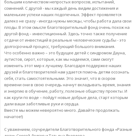
большим количеством непростых вопросов, испытаний,
сомнений. С другой - мы каждый день видим достижения и
маленькие успехи наших подопечных. Эффект проявляется
далеко не сразу - иногда нужны месяцы, чтобы работа дала свои
плоды. В этом смысле благотворительный фонд очень похож на
другой фонд – инвестиционный. Здесь точно также получение
отдачи от инвестиций в реальные человеческие судьбы - это
долгосрочный процесс, требующий большого внимания.
Что особенно важно – это будущее детей с синдромом Дауна,
аутистов, сирот, которые, как мы надеемся, сами смогут
изменить этот мир к лучшему. Благодаря поддержке наших
друзей и благотворителей нам удается помочь детям осознать
себя, стать самостоятельными. Это значит, что в скором
времени они в свою очередь начнут вкладывать время, знания
и энергию в обучение, работу, полезные обществу проекты. И
как круги по воде – пойдут новые добрые дела, старт которым
дали ваши заботливые руки и сердца.
Вместе мы можем невероятно много. Давайте продолжать
начатое!)
С уважением, соучредители Благотворительного фонда «Разные
дети» Сергей Долгов и Татьяна Яковлева