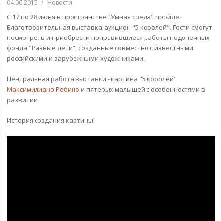
04.06.2015
/
Новости
С 17 по 28 июня в пространстве "Умная среда" пройдет
Благотворительная выставка-аукцион "5 королей". Гости смогут
посмотреть и приобрести понравившиеся работы подопечных
фонда "Разные дети", созданные совместно с известными
российскими и зарубежными художниками.
Центральная работа выставки - картина "5 королей"
Максимилиано Робино
и пятерых малышей с особенностями в
развитии.
История создания картины: