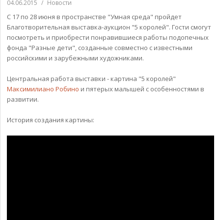
04.06.2015
/
Новости
С 17 по 28 июня в пространстве "Умная среда" пройдет
Благотворительная выставка-аукцион "5 королей". Гости смогут
посмотреть и приобрести понравившиеся работы подопечных
фонда "Разные дети", созданные совместно с известными
российскими и зарубежными художниками.
Центральная работа выставки - картина "5 королей"
Максимилиано Робино
и пятерых малышей с особенностями в
развитии.
История создания картины: