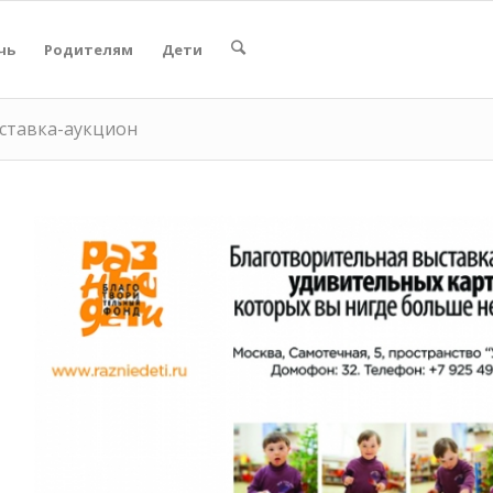
чь
Родителям
Дети
ыставка-аукцион