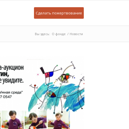
Сделать пожертвование
Вы здесь:
О фонде
/
Новости