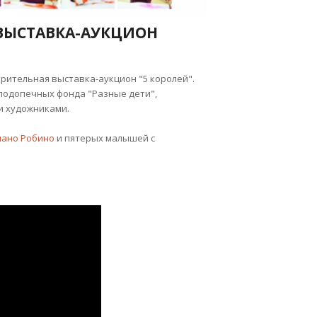
 ВЫСТАВКА-АУКЦИОН
орительная выставка-аукцион "5 королей".
подопечных фонда "Разные дети",
и художниками.
ано Робино
и пятерых малышей с