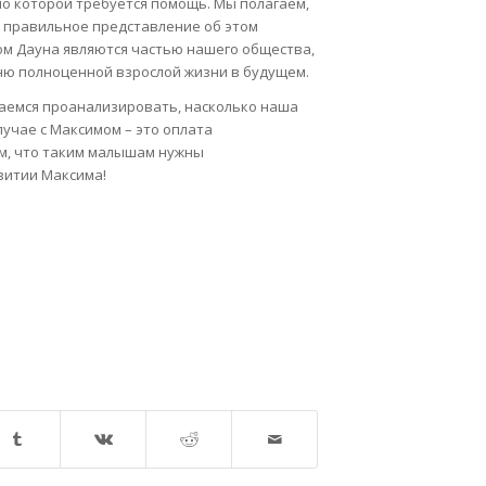
по которой требуется помощь. Мы полагаем,
т правильное представление об этом
мом Дауна являются частью нашего общества,
ню полноценной взрослой жизни в будущем.
раемся проанализировать, насколько наша
лучае с Максимом – это оплата
м, что таким малышам нужны
витии Максима!