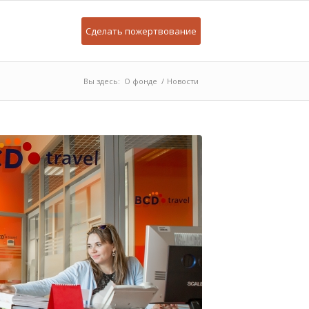
Сделать пожертвование
Вы здесь:
О фонде
/
Новости