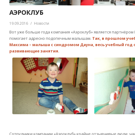
АЭРОКЛУБ
19.09.2016
/
Новости
Вот уже больше года компания «Аэроклуб» является партнёром
помогает адресно подопечным малышам.
Так, в прошлом уче
Максима – малыша с синдромом Дауна, весь учебный год
развивающие занятия.
Сотрудники компании «Аэроклуб» крайне отзывчивые люди, час