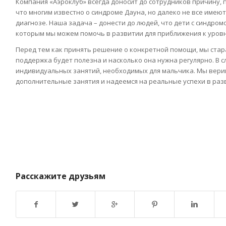
Компания «Аэроклуб» всегда доносит до сотрудников причину, 
что многим известно о синдроме Дауна, но далеко не все имею
диагнозе. Наша задача – донести до людей, что дети с синдро
которым мы можем помочь в развитии для приближения к уров
Перед тем как принять решение о конкретной помощи, мы ста
поддержка будет полезна и насколько она нужна регулярно. В с
индивидуальных занятий, необходимых для мальчика. Мы вери
дополнительные занятия и надеемся на реальные успехи в раз
Расскажите друзьям
Возврат к списку