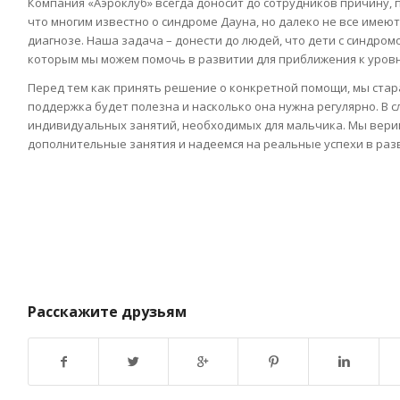
Компания «Аэроклуб» всегда доносит до сотрудников причину, 
что многим известно о синдроме Дауна, но далеко не все имею
диагнозе. Наша задача – донести до людей, что дети с синдро
которым мы можем помочь в развитии для приближения к уров
Перед тем как принять решение о конкретной помощи, мы ста
поддержка будет полезна и насколько она нужна регулярно. В с
индивидуальных занятий, необходимых для мальчика. Мы вери
дополнительные занятия и надеемся на реальные успехи в раз
Расскажите друзьям
Возврат к списку