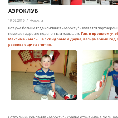
АЭРОКЛУБ
19.09.2016
/
Новости
Вот уже больше года компания «Аэроклуб» является партнёром
помогает адресно подопечным малышам.
Так, в прошлом уче
Максима – малыша с синдромом Дауна, весь учебный год
развивающие занятия.
Сотрудники компании «Аэроклуб» крайне отзывчивые люди, час