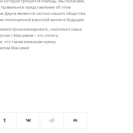
по которой требуется помощь. Мы полагаем,
т правильное представление об этом
мом Дауна являются частью нашего общества,
ню полноценной взрослой жизни в будущем.
раемся проанализировать, насколько наша
лучае с Максимом – это оплата
м, что таким малышам нужны
витии Максима!