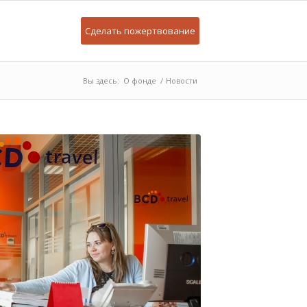
Сделать пожертвование
Вы здесь:
О фонде
/
Новости