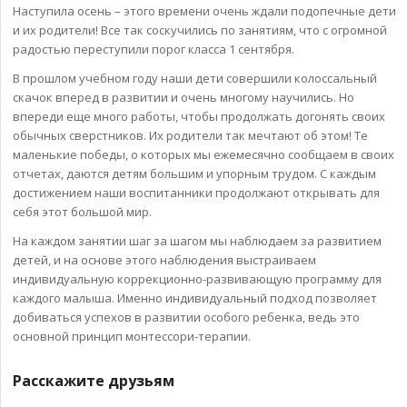
Наступила осень – этого времени очень ждали подопечные дети
и их родители! Все так соскучились по занятиям, что с огромной
радостью переступили порог класса 1 сентября.
В прошлом учебном году наши дети совершили колоссальный
скачок вперед в развитии и очень многому научились. Но
впереди еще много работы, чтобы продолжать догонять своих
обычных сверстников. Их родители так мечтают об этом! Те
маленькие победы, о которых мы ежемесячно сообщаем в своих
отчетах, даются детям большим и упорным трудом. С каждым
достижением наши воспитанники продолжают открывать для
себя этот большой мир.
На каждом занятии шаг за шагом мы наблюдаем за развитием
детей, и на основе этого наблюдения выстраиваем
индивидуальную коррекционно-развивающую программу для
каждого малыша. Именно индивидуальный подход позволяет
добиваться успехов в развитии особого ребенка, ведь это
основной принцип монтессори-терапии.
Расскажите друзьям