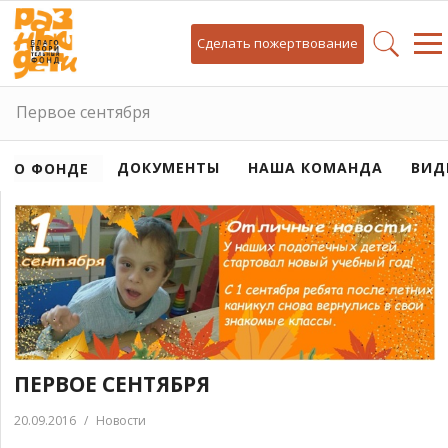
Сделать пожертвование
Первое сентября
ДОКУМЕНТЫ
НАША КОМАНДА
ВИД
О ФОНДЕ
ПЕРВОЕ СЕНТЯБРЯ
20.09.2016
/
Новости