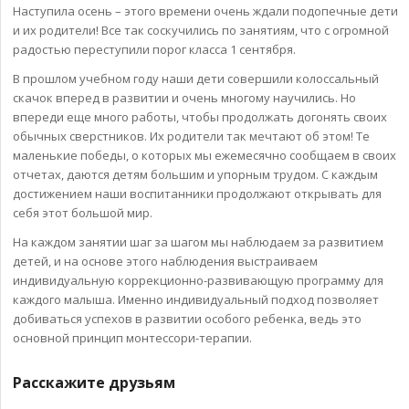
Наступила осень – этого времени очень ждали подопечные дети
и их родители! Все так соскучились по занятиям, что с огромной
радостью переступили порог класса 1 сентября.
В прошлом учебном году наши дети совершили колоссальный
скачок вперед в развитии и очень многому научились. Но
впереди еще много работы, чтобы продолжать догонять своих
обычных сверстников. Их родители так мечтают об этом! Те
маленькие победы, о которых мы ежемесячно сообщаем в своих
отчетах, даются детям большим и упорным трудом. С каждым
достижением наши воспитанники продолжают открывать для
себя этот большой мир.
На каждом занятии шаг за шагом мы наблюдаем за развитием
детей, и на основе этого наблюдения выстраиваем
индивидуальную коррекционно-развивающую программу для
каждого малыша. Именно индивидуальный подход позволяет
добиваться успехов в развитии особого ребенка, ведь это
основной принцип монтессори-терапии.
Расскажите друзьям