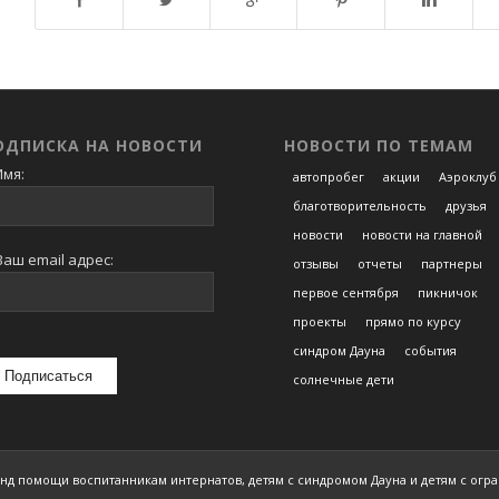
ОДПИСКА НА НОВОСТИ
НОВОСТИ ПО ТЕМАМ
мя:
автопробег
акции
Аэроклуб
благотворительность
друзья
новости
новости на главной
аш email адрес:
отзывы
отчеты
партнеры
первое сентября
пикничок
проекты
прямо по курсу
синдром Дауна
события
солнечные дети
нд помощи воспитанникам интернатов, детям с синдромом Дауна и детям с ог