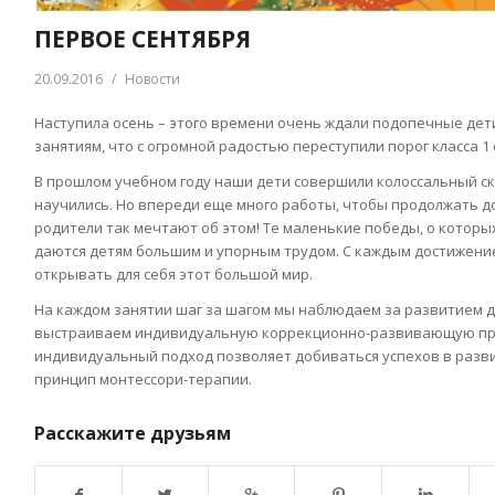
ПЕРВОЕ СЕНТЯБРЯ
20.09.2016
/
Новости
Наступила осень – этого времени очень ждали подопечные дети 
занятиям, что с огромной радостью переступили порог класса 1 
В прошлом учебном году наши дети совершили колоссальный ск
научились. Но впереди еще много работы, чтобы продолжать д
родители так мечтают об этом! Те маленькие победы, о которы
даются детям большим и упорным трудом. С каждым достижен
открывать для себя этот большой мир.
На каждом занятии шаг за шагом мы наблюдаем за развитием д
выстраиваем индивидуальную коррекционно-развивающую про
индивидуальный подход позволяет добиваться успехов в разви
принцип монтессори-терапии.
Расскажите друзьям
Возврат к списку