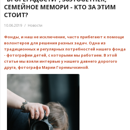
СЕМЕЙНОЕ МЕМОРИ - КТО ЗА ЭТИМ
СТОИТ?
10.06.2019
/
Новости
Фонды, и наш не исключение, часто прибегают к помощи
волонтеров для решения разных задач. Одна из
традиционных и регулярных потребностей нашего фонда
- фотографии детей, с которыми мы работаем. В этой
статье мы взяли интервью у нашего давнего дорогого
друга, фотографа Марии Горемычкиной.