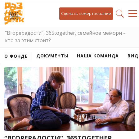
Сделать пожертвование
“Вгорерадости”, 365together, семейное мемори -
кто за этим стоит?
ДОКУМЕНТЫ
НАША КОМАНДА
ВИД
О ФОНДЕ
“ВГОРЕРАДОСТИ”, 365TOGETHER,