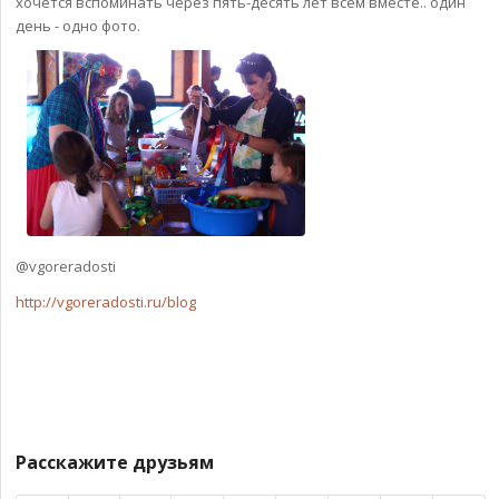
хочется вспоминать через пять-десять лет всем вместе.. один
день - одно фото.
@vgoreradosti
http://vgoreradosti.ru/blog
Расскажите друзьям