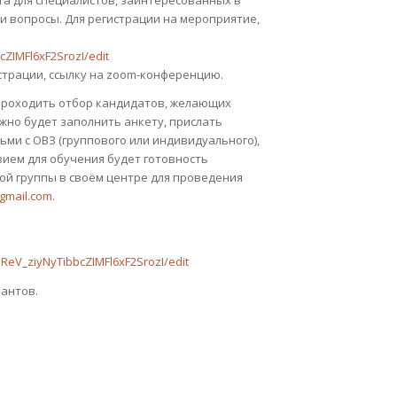
кта для специалистов, заинтересованных в
и вопросы. Для регистрации на мероприятие,
ZIMFl6xF2SrozI/edit
страции, ссылку на zoom-конференцию.
т проходить отбор кандидатов, желающих
ужно будет заполнить анкету, прислать
ьми с ОВЗ (группового или индивидуального),
ием для обучения будет готовность
ой группы в своём центре для проведения
gmail.com
.
eV_ziyNyTibbcZIMFl6xF2SrozI/edit
антов.