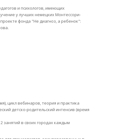
дагогов и психологов, имеющих
учение у лучших немецких Монтессори-
роекте фонда "Не диагноз, а ребенок":
ова.
ремя), цикл вебинаров, теория и практика
ический детско-родительский интенсив (время
 12 занятий в своих городах каждым