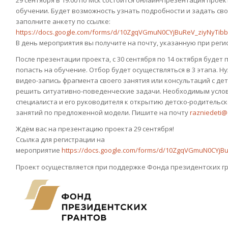
29 сентября в 19.00 по Мск состоится онлайн-презентация прое
обучении. Будет возможность узнать подробности и задать сво
заполните анкету по ссылке:
https://docs.google.com/forms/d/10ZgqVGmuN0CYjBuReV_ziyNyTibbc
В день мероприятия вы получите на почту, указанную при реги
После презентации проекта, с 30 сентября по 14 октября буде
попасть на обучение. Отбор будет осуществляться в 3 этапа. Н
видео-запись фрагмента своего занятия или консультаций с дет
решить ситуативно-поведенческие задачи. Необходимым услов
специалиста и его руководителя к открытию детско-родительск
занятий по предложенной модели. Пишите на почту
razniedeti@
Ждём вас на презентацию проекта 29 сентября!
Ссылка для регистрации на
мероприятие
https://docs.google.com/forms/d/10ZgqVGmuN0CYjBuR
Проект осуществляется при поддержке Фонда президентских гр