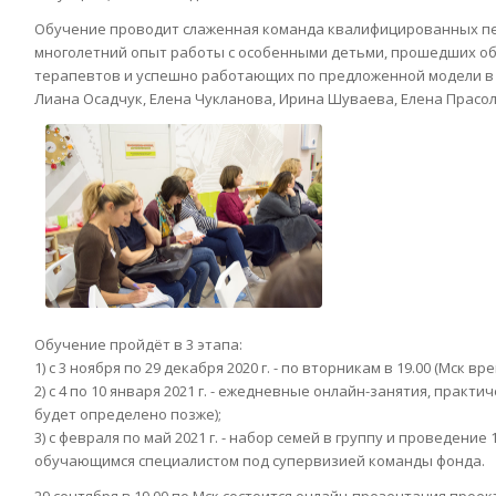
Обучение проводит слаженная команда квалифицированных пе
многолетний опыт работы с особенными детьми, прошедших об
терапевтов и успешно работающих по предложенной модели в п
Лиана Осадчук, Елена Чукланова, Ирина Шуваева, Елена Прасол
Обучение пройдёт в 3 этапа:
1) с 3 ноября по 29 декабря 2020 г. - по вторникам в 19.00 (Мск в
2) с 4 по 10 января 2021 г. - ежедневные онлайн-занятия, практ
будет определено позже);
3) с февраля по май 2021 г. - набор семей в группу и проведение
обучающимся специалистом под супервизией команды фонда.