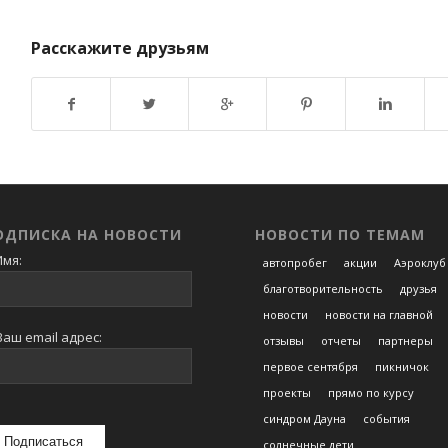
Расскажите друзьям
Возврат к списку
ОДПИСКА НА НОВОСТИ
НОВОСТИ ПО ТЕМАМ
мя:
автопробег
акции
Аэроклуб
благотворительность
друзья
новости
новости на главной
аш email адрес:
отзывы
отчеты
партнеры
первое сентября
пикничок
проекты
прямо по курсу
синдром Дауна
события
солнечные дети