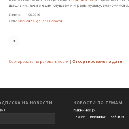
шашлыки, пьём и едим, слушаем и играем музыку, знакомимся и, 
Изменен: 11.08.2016
Путь:
Главная
/
О фонде
/
Новости
1
Сортировать по релевантности
|
Отсортировано по дате
ОДПИСКА НА НОВОСТИ
НОВОСТИ ПО ТЕМАМ
мя:
пикничок
[
x
]
акции
пикничок
события