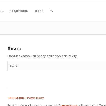
чь
Родителям
Дети
Поиск
Введите слово или фразу для поиска по сайту
Пикничок
в Раменском
Всех зовём на Благотворительный
пикничок
в Раменское! Пече