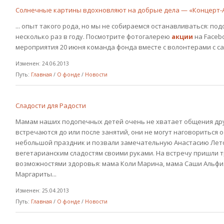
Солнечные картины вдохновляют на добрые дела — «Концерт-А
... опыт такого рода, но мы не собираемся останавливаться: п
несколько раз в году. Посмотрите фотогалерею
акции
на Faceb
мероприятия 20 июня команда фонда вместе с волонтерами с сам
Изменен: 24.06.2013
Путь:
Главная
/
О фонде
/
Новости
Сладости для Радости
Мамам наших подопечных детей очень не хватает общения друг 
встречаются до или после занятий, они не могут наговориться о
небольшой праздник и позвали замечательную Анастасию Лето,
вегетарианским сладостям своими руками. На встречу пришли 
возможностями здоровья: мама Коли Марина, мама Саши Альфия 
Маргариты...
Изменен: 25.04.2013
Путь:
Главная
/
О фонде
/
Новости