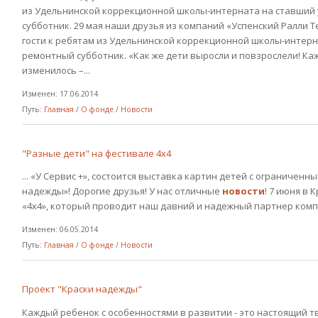
из Удельнинской коррекционной школы-интерната на ставший
субботник. 29 мая наши друзья из компаний «Успенский Ралли Те
гости к ребятам из Удельнинской коррекционной школы-интер
ремонтный субботник. «Как же дети выросли и повзрослели! Каж
изменилось –...
Изменен: 17.06.2014
Путь:
Главная
/
О фонде
/
Новости
"Разные дети" на фестивале 4х4
... «У Сервис +», состоится выставка картин детей с ограниче
надежды»! Дорогие друзья! У нас отличные
новости
! 7 июня в
«4х4», который проводит наш давний и надежный партнер компани
Изменен: 06.05.2014
Путь:
Главная
/
О фонде
/
Новости
Проект "Краски надежды"
Каждый ребенок с особенностями в развитии - это настоящий т