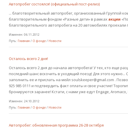
Автопробег состоялся! (официальный пост-релиз)
... благотворительный автопробег, организованный Группой ко
благотворительным фондом «Разные дети» в рамках
акции
«По
благотворительного автопробега на 20 автомобилях проехали п
Изменен: 06.11.2012
Путь:
Главная
/
О фонде
/
Новости
Осталось всего 2 дня!
Осталось всего 2 дня до начала автопробега! У тех, кто еще раз
последний шанс вскочить в уходящий поезд! Для этого нужно...
заполнить ее и прислать на мейл soulskeeper@gmail.com . Поз
925 985 0111 и подтвердить факт оплаты и свое участие! Торопит
бронируются заранее! Кстати, с нами уже едут Engage, Aromaco, Ru
Изменен: 24.10.2012
Путь:
Главная
/
О фонде
/
Новости
Автопробег: обновленная программа 26-28 октября