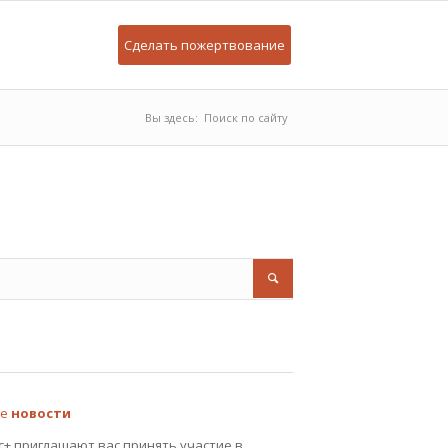
Сделать пожертвование
Вы здесь:
Поиск по сайту
ие
новости
с+ приглашают вас принять участие в