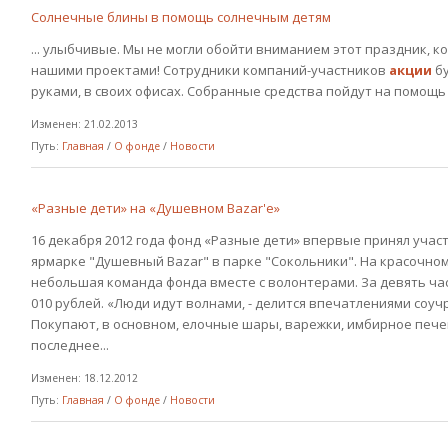
Солнечные блины в помощь солнечным детям
... улыбчивые. Мы не могли обойти вниманием этот праздник, к
нашими проектами! Сотрудники компаний-участников
акции
бу
руками, в своих офисах. Собранные средства пойдут на помощь
Изменен: 21.02.2013
Путь:
Главная
/
О фонде
/
Новости
«Разные дети» на «Душевном Bazar'е»
16 декабря 2012 года фонд «Разные дети» впервые принял уча
ярмарке "Душевный Bazar" в парке "Сокольники". На красочном
небольшая команда фонда вместе с волонтерами. За девять ч
010 рублей. «Люди идут волнами, - делится впечатлениями соуч
Покупают, в основном, елочные шары, варежки, имбирное пече
последнее...
Изменен: 18.12.2012
Путь:
Главная
/
О фонде
/
Новости