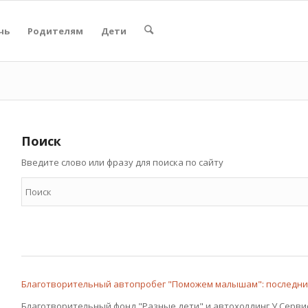
чь
Родителям
Дети
Поиск
Введите слово или фразу для поиска по сайту
Благотворительный автопробег "Поможем малышам": последн
Благотворительный фонд "Разные дети" и автохолдинг У Серви