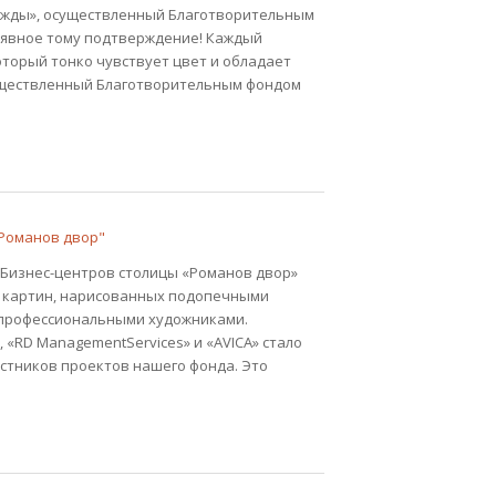
ежды», осуществленный Благотворительным
 явное тому подтверждение! Каждый
оторый тонко чувствует цвет и обладает
существленный Благотворительным фондом
"Романов двор"
х Бизнес-центров столицы «Романов двор»
н картин, нарисованных подопечными
 профессиональными художниками.
 «RD ManagementServices» и «AVICA» стало
стников проектов нашего фонда. Это