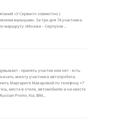
мпаний «У Сервис+» совместно с
можем малышам». За три дня 74 участника
о маршруту «Москва – Серпухов ...
думывает - принять участие или нет - есть
 Скачать анкету участника автопробега,
вонить Маргарите Макаровой по телефону +7
есь, места в отеле, автомобилях и на квесте
ssian Promo, Kia, IBM,...