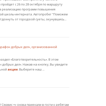
ройдет с 26 по 28 октября по маршруту
на реализацию программ повышения
ой школы-интерната. Автопробег "Поможем
тдохнуть от городской суеты, окунувшись...
рафон добрых дел», организованной
раздел «Благотворительность». В этом
 добрых дел». Нажав на кнопку, Вы увидите
льной
акции
. Выберите наш ...
 Сервис +» снова приехали в гости к ребятам