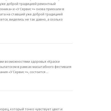
 уже доброй традицией ремонтный
хника» и «У Сервис +» снова приехали в
ната на ставший уже доброй традицией
ется, виделись не так давно, а сколько
нными возможностями здоровья «Краски
 Крылатском в рамках масштабного фестиваля
я «У Сервис +», состоится ...
ворец, который тонко чувствует цвет и