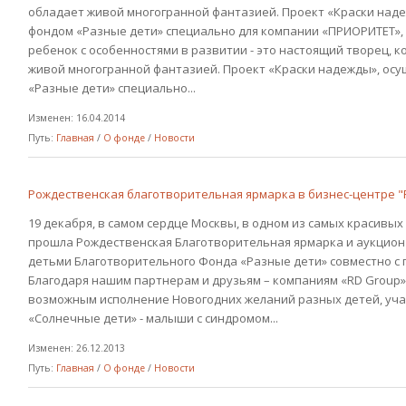
обладает живой многогранной фантазией. Проект «Краски над
фондом «Разные дети» специально для компании «ПРИОРИТЕТ»,
ребенок с особенностями в развитии - это настоящий творец, к
живой многогранной фантазией. Проект «Краски надежды», о
«Разные дети» специально...
Изменен: 16.04.2014
Путь:
Главная
/
О фонде
/
Новости
Рождественская благотворительная ярмарка в бизнес-центре 
19 декабря, в самом сердце Москвы, в одном из самых красивы
прошла Рождественская Благотворительная ярмарка и аукцио
детьми Благотворительного Фонда «Разные дети» совместно с
Благодаря нашим партнерам и друзьям – компаниям «RD Group»,
возможным исполнение Новогодних желаний разных детей, уча
«Солнечные дети» - малыши с синдромом...
Изменен: 26.12.2013
Путь:
Главная
/
О фонде
/
Новости