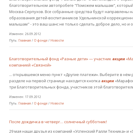
благотворительном автопробеге "Поможем малышам", который п
Москва-Серпухов. Все собранные средства будут направлены 
образования детей-воспитанников Удельнинской коррекционн
малышам" - это ваш шанс не только сделать доброе дело, но и о
Изменен: 26.09.2012
Путь:
Главная
/
О фонде
/
Новости
Благотворительный фонд «Разные дети» — участник
акции
«Ма
компанией «Связной»
... открывшемся меню пункт «Другие платежи». Выберите в нём 
разделе на первой странице находится кнопка
акции
«Марафон
три Благотворительных фонда, участников этой благотворите
Изменен: 17.09.2012
Путь:
Главная
/
О фонде
/
Новости
После дождичка в четверг… солнечный субботник!
29 мая наши друзья из компаний «Успенский Ралли Техника» и «У