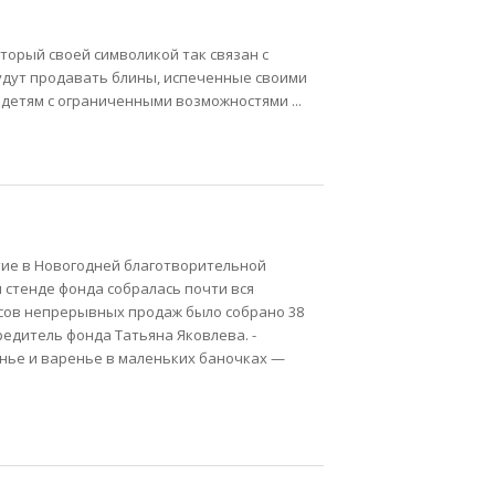
оторый своей символикой так связан с
дут продавать блины, испеченные своими
 детям с ограниченными возможностями ...
стие в Новогодней благотворительной
 стенде фонда собралась почти вся
асов непрерывных продаж было собрано 38
редитель фонда Татьяна Яковлева. -
нье и варенье в маленьких баночках —