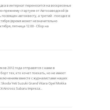
дка в интернат переносится на воскресенье
о-прежнему стартуем от Автозаводской (в
 посвящен автоквесту, а третий - поездке в
ктября (время может незначительно
тября, пятница 12.00 - Сбор на
иков 2012 года отправятся с нами в
борт тех, кто хочет поехать, но не имеет
риключениям вместе с журналистами наших
Skoda Yeti Suzuki Grand Vitara Opel Mokka
4 Aircross Subaru Impreza...