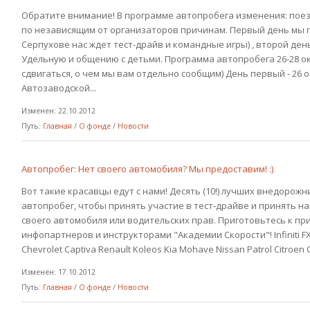
Обратите внимание! В программе автопробега изменения: поез
по независящим от организаторов причинам. Первый день мы п
Серпухове нас ждет тест-драйв и командные игры) , второй день
Удельную и общению с детьми. Программа автопробега 26-28 о
сдвигаться, о чем мы вам отдельно сообщим) День первый - 26 ок
Автозаводской...
Изменен: 22.10.2012
Путь:
Главная
/
О фонде
/
Новости
Автопробег: Нет своего автомобиля? Мы предоставим! :)
Вот такие красавцы едут с нами! Десять (10!) лучших внедорожн
автопробег, чтобы принять участие в тест-драйве и принять на 
своего автомобиля или водительских прав. Приготовьтесь к п
инфопартнеров и инструкторами "Академии Скорости"! Infiniti FX 
Chevrolet Captiva Renault Koleos Kia Mohave Nissan Patrol Citroen C
Изменен: 17.10.2012
Путь:
Главная
/
О фонде
/
Новости