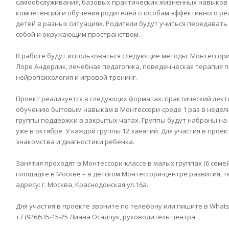
самообслуживания, базовых практических жизненных навыков 
компетенций и обучения родителей способам эффективного р
детей в разных ситуациях. Родители будут учиться передавать 
собой и окружающим пространством.
В работе будут использоваться следующие методы: Монтессори
Лоре Андерлик, лечебная педагогика, поведенческая терапия п
нейропсихология и игровой тренинг.
Проект реализуется в следующих форматах: практический лект
обучению бытовым навыкам в Монтессори-среде 1 раз в неделю
группы поддержки в закрытых чатах. Группы будут набраны на
уже в октябре. У каждой группы 12 занятий. Для участия в прое
знакомства и диагностики ребенка.
Занятия проходят в Монтессори-классе в малых группах (6 семе
площадке в Москве – в детском Монтессори-центре развития, т
адресу: г. Москва, Краснодонская ул.16а.
Для участия в проекте звоните по телефону или пишите в What
+7 (926)535-15-25 Лиана Осадчук, руководитель центра