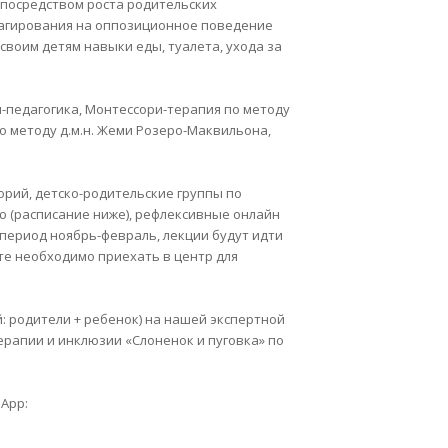
посредством роста родительских
еагирования на оппозиционное поведение
своим детям навыки еды, туалета, ухода за
-педагогика, Монтессори-терапия по методу
о методу д.м.н. Жеми Розеро-Маквильона,
орий, детско-родительские группы по
 (расписание ниже), рефлексивные онлайн
 период ноябрь-февраль, лекции будут идти
кте необходимо приехать в центр для
й: родители + ребенок) на нашей экспертной
ерапии и инклюзии «Слоненок и пуговка» по
sApp: