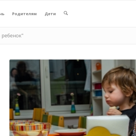
чь
Родителям
Дети
а ребенок"