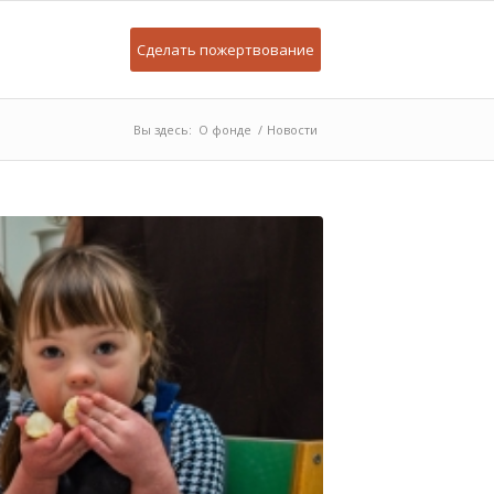
Сделать пожертвование
Вы здесь:
О фонде
/
Новости