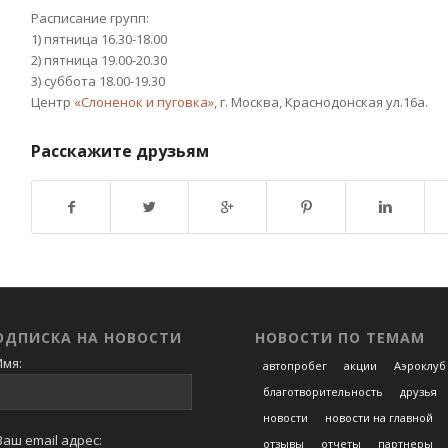
Расписание групп:
1) пятница 16.30-18.00
2) пятница 19.00-20.30
3) суббота 18.00-19.30
Центр
«Слоненок и пуговка»
, г. Москва, Краснодонская ул.16а.
Расскажите друзьям
Возврат к списку
ОДПИСКА НА НОВОСТИ
НОВОСТИ ПО ТЕМАМ
мя:
автопробег
акции
Аэроклуб
благотворительность
друзья
новости
новости на главной
аш email адрес:
отзывы
отчеты
партнеры