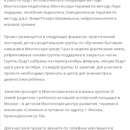
Монтессори-педагогика, Монтессори-терапия по методу Лоре
Андерлик, лечебная педагогика, поведенческая терапия по
методу д.м.н. Жеми Розеро-Маквильона, нейропсихология и
игровой тренинг.
Проект реализуется в следующих форматах: практический
лекторий, детско-родительские группы по обучению бытовым
навыкам в Монтессори-среде 1 раз в неделю (расписание ниже),
рефлексивные онлайн группы поддержки в закрытых чатах.
Группы будут набраны на период ноябрь-февраль, лекции будут
идти уже в октябре. У каждой группы 12 занятий. Для участия в
проекте необходимо приехать в центр для знакомства и
диагностики ребенка.
Занятия проходят в Монтессори-классе в малых группах (6
семей: родители + ребенок) на нашей экспертной площадке в
Москве – в детском Монтессори-центре развития, терапии и
инклюзии «Слоненок и пуговка» по адресу: г. Москва,
Краснодонская ул.16а.
Для участия в проекте звоните по телефону или пишите в