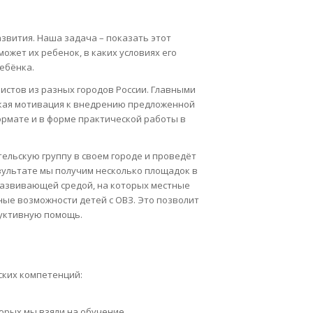
азвития. Наша задача – показать этот
ожет их ребенок, в каких условиях его
ребёнка.
стов из разных городов России. Главными
окая мотивация к внедрению предложенной
ормате и в форме практической работы в
ельскую группу в своем городе и проведёт
езультате мы получим несколько площадок в
развивающей средой, на которых местные
ые возможности детей с ОВЗ. Это позволит
дуктивную помощь.
ских компетенций:
торых мы взяли на обучение.