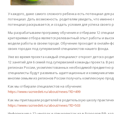
У каждого, даже самого сложного ребенка есть потенциал для р
потенциал. Дать возможность родителям увидеть, что именно м
потенциал раскрывается, и создать условия для успеха своего 
Мы разрабатываем программу обучения и отбираем 12 специали
критериями отбора является релевантный опыт работы и выс
модели работы в своем городе. Обучение проходит в онлайн-ф
своих городах под супервизией специалистов нашего фонда.
Уже во время проекта каждый специалист откроет детско-родит
12 занятий для 6 семей под супервизией команды проекта. В р
регионах России, укомплектованных необходимой предметно-
специалисты будут развивать адаптационные и коммуникативн
многим семьям из регионов России получать комплексную про
Как мы отбирали специалистов на обучение:
https://www.razniedeti.ru/about/news/?ID=499
Как мы приглашали родителей в родительскую школу практиче
https://www.razniedeti.ru/about/news/?ID=503
Информация о 12 центрах и специалистах из в 9 городов РФ, ко